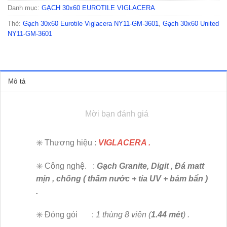
Danh mục:
GẠCH 30x60 EUROTILE VIGLACERA
Thẻ:
Gạch 30x60 Eurotile Viglacera NY11-GM-3601
,
Gạch 30x60 United
NY11-GM-3601
Mô tả
Mời bạn đánh giá
✳️ Thương hiệu :
VIGLACERA .
✳️ Công nghệ. :
Gạch Granite, Digit , Đá matt
mịn , chống ( thấm nước + tia UV + bám bẩn )
.
✳️ Đóng gói :
1 thùng 8 viên (
1.44 mét
) .