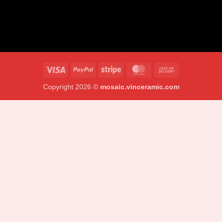
Visa
PayPal
Stripe
MasterCard
Cash
On
Copyright 2026 ©
mosaic.vinceramic.com
Delivery