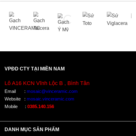
VPĐD CTY TẠI MIỀN NAM
Lô A16 KCN Vĩnh Lộc B , Bình Tân
Email
:
mosaic@vinceramic.com
Website
:
mosaic.vinceramic.com
Mobile
:
0385.140.156
DANH MỤC SẢN PHẨM