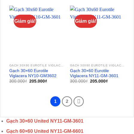
280.000₫.
là:
300.000₫.
là:
205.000₫.
205.000₫.
Giảm giá!
Giảm giá!
GẠCH 30X60 EUROTILE VIGLACERA
GẠCH 30X60 EUROTILE VIGLACERA
Gạch 30×60 Eurotile
Gạch 30×60 Eurotile
Viglacera NY10-GM3602
Viglacera NY11-GM-3601
Giá
Giá
Giá
Giá
300.000
₫
205.000
₫
300.000
₫
205.000
₫
gốc
hiện
gốc
hiện
là:
tại
là:
tại
300.000₫.
là:
300.000₫.
là:
205.000₫.
205.000₫.
1
2
Gạch 30×60 United NY11-GM-3601
Gạch 60×60 United NY11-GM-6601