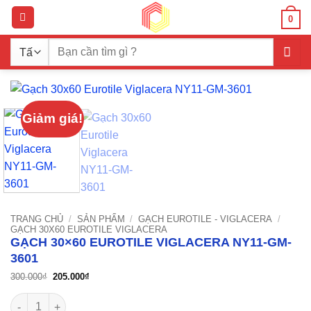
Bỏ
0
qua
nội
Tìm
dung
kiếm:
Giảm giá!
TRANG CHỦ
/
SẢN PHẨM
/
GẠCH EUROTILE - VIGLACERA
/
GẠCH 30X60 EUROTILE VIGLACERA
GẠCH 30×60 EUROTILE VIGLACERA NY11-GM-
3601
Giá
Giá
300.000
₫
205.000
₫
gốc
hiện
là:
tại
Gạch 30x60 Eurotile Viglacera NY11-GM-3601 số lượng
300.000₫.
là:
205.000₫.