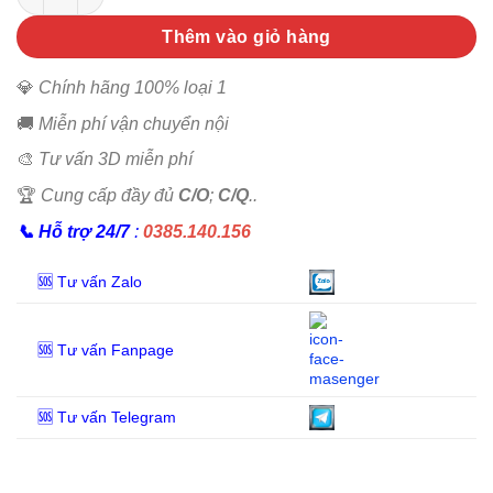
Thêm vào giỏ hàng
💎
Chính hãng 100% loại 1
🚚
Miễn phí vận chuyển nội
🎨
Tư vấn 3D miễn phí
🏆
Cung cấp đầy đủ
C/O
;
C/Q
..
📞
Hỗ trợ 24/7
:
0385.140.156
🆘 Tư vấn Zalo
🆘 Tư vấn Fanpage
🆘 Tư vấn Telegram