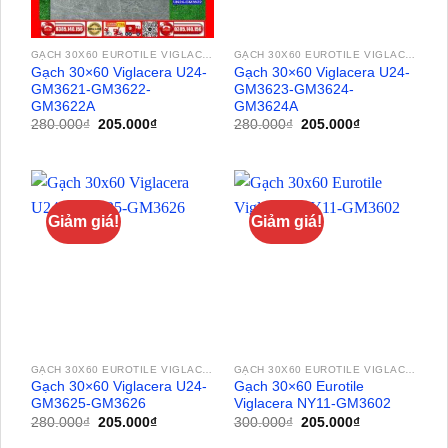
GẠCH 30X60 EUROTILE VIGLACERA
GẠCH 30X60 EUROTILE VIGLACERA
Gạch 30×60 Viglacera U24-
Gạch 30×60 Viglacera U24-
GM3621-GM3622-
GM3623-GM3624-
GM3622A
GM3624A
Giá
Giá
Giá
Giá
280.000
₫
205.000
₫
280.000
₫
205.000
₫
gốc
hiện
gốc
hiện
là:
tại
là:
tại
280.000₫.
là:
280.000₫.
là:
205.000₫.
205.000₫.
Giảm giá!
Giảm giá!
GẠCH 30X60 EUROTILE VIGLACERA
GẠCH 30X60 EUROTILE VIGLACERA
Gạch 30×60 Viglacera U24-
Gạch 30×60 Eurotile
GM3625-GM3626
Viglacera NY11-GM3602
Giá
Giá
Giá
Giá
280.000
₫
205.000
₫
300.000
₫
205.000
₫
gốc
hiện
gốc
hiện
là:
tại
là:
tại