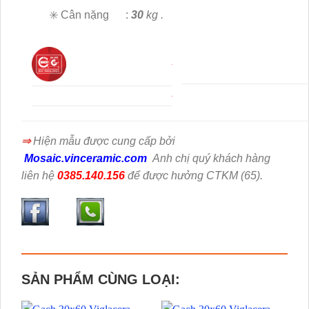
✳️ Cân nặng :
30
kg .
⇒
Hiện mẫu
được cung cấp bởi
Mosaic.vinceramic.com
Anh chị quý khách hàng
liên hệ
0385.140.156
để được hưởng CTKM (65).
SẢN PHẨM CÙNG LOẠI: