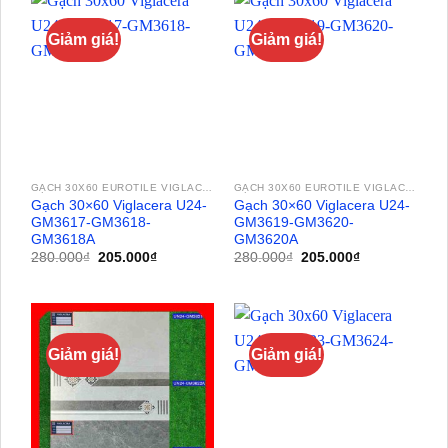
Giảm giá!
Giảm giá!
GẠCH 30X60 EUROTILE VIGLACERA
GẠCH 30X60 EUROTILE VIGLACERA
Gạch 30×60 Viglacera U24-
Gạch 30×60 Viglacera U24-
GM3617-GM3618-
GM3619-GM3620-
GM3618A
GM3620A
Giá
Giá
Giá
Giá
280.000
₫
205.000
₫
280.000
₫
205.000
₫
gốc
hiện
gốc
hiện
là:
tại
là:
tại
280.000₫.
là:
280.000₫.
là:
205.000₫.
205.000₫.
Giảm giá!
Giảm giá!