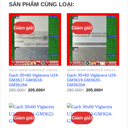
SẢN PHẨM CÙNG LOẠI:
Giảm giá!
Giảm giá!
GẠCH 30X60 EUROTILE VIGLACERA
GẠCH 30X60 EUROTILE VIGLACERA
Gạch 30×60 Viglacera U24-
Gạch 30×60 Viglacera U24-
GM3617-GM3618-
GM3619-GM3620-
GM3618A
GM3620A
Giá
Giá
Giá
Giá
280.000
₫
205.000
₫
280.000
₫
205.000
₫
gốc
hiện
gốc
hiện
là:
tại
là:
tại
280.000₫.
là:
280.000₫.
là:
205.000₫.
205.000₫.
Giảm giá!
Giảm giá!