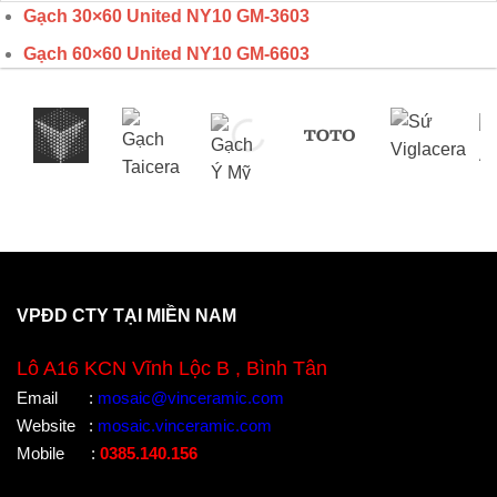
Gạch 30×60 United NY10 GM-3603
Gạch 60×60 United NY10 GM-6603
VPĐD CTY TẠI MIỀN NAM
Lô A16 KCN Vĩnh Lộc B , Bình Tân
Email
:
mosaic@vinceramic.com
Website
:
mosaic.vinceramic.com
Mobile
:
0385.140.156