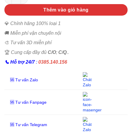
Thêm vào giỏ hàng
💎
Chính hãng 100% loại 1
🚚
Miễn phí vận chuyển nội
🎨
Tư vấn 3D miễn phí
🏆
Cung cấp đầy đủ
C/O
;
C/Q
..
📞
Hỗ trợ 24/7
:
0385.140.156
🆘 Tư vấn Zalo
🆘 Tư vấn Fanpage
🆘 Tư vấn Telegram