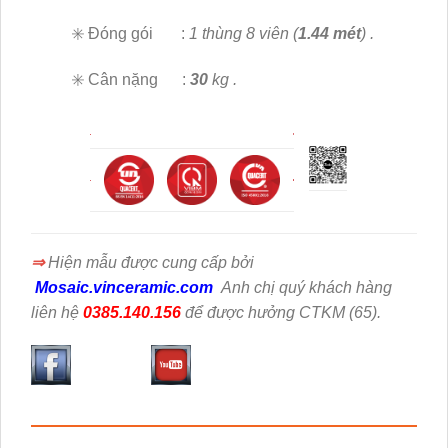
✳️ Đóng gói :
1 thùng 8 viên (
1.44 mét
) .
✳️ Cân nặng :
30
kg .
⇒
Hiện mẫu
được cung cấp bởi
Mosaic.vinceramic.com
Anh chị quý khách hàng
liên hệ
0385.140.156
để được hưởng CTKM (65).