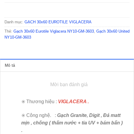
Danh mục:
GẠCH 30x60 EUROTILE VIGLACERA
Thẻ:
Gạch 30x60 Eurotile Viglacera NY10-GM-3603
,
Gạch 30x60 United
NY10-GM-3603
Mô tả
Mời bạn đánh giá
✳️ Thương hiệu :
VIGLACERA .
✳️ Công nghệ. :
Gạch Granite, Digit , Đá matt
mịn , chống ( thấm nước + tia UV + bám bẩn )
.