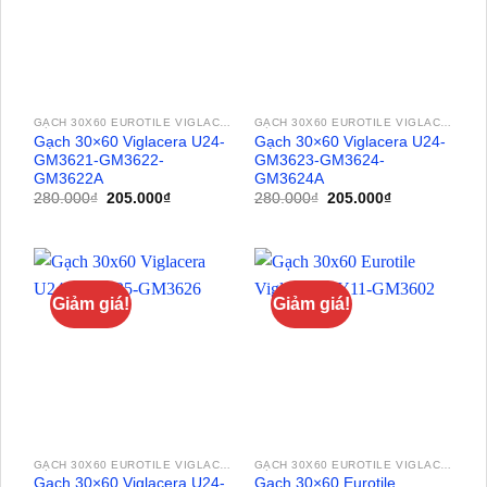
GẠCH 30X60 EUROTILE VIGLACERA
GẠCH 30X60 EUROTILE VIGLACERA
Gạch 30×60 Viglacera U24-
Gạch 30×60 Viglacera U24-
GM3621-GM3622-
GM3623-GM3624-
GM3622A
GM3624A
Giá
Giá
Giá
Giá
280.000
₫
205.000
₫
280.000
₫
205.000
₫
gốc
hiện
gốc
hiện
là:
tại
là:
tại
280.000₫.
là:
280.000₫.
là:
205.000₫.
205.000₫.
Giảm giá!
Giảm giá!
GẠCH 30X60 EUROTILE VIGLACERA
GẠCH 30X60 EUROTILE VIGLACERA
Gạch 30×60 Viglacera U24-
Gạch 30×60 Eurotile