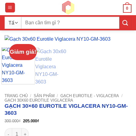
Bỏ
0
qua
nội
Tìm
dung
kiếm:
Giảm giá!
TRANG CHỦ
/
SẢN PHẨM
/
GẠCH EUROTILE - VIGLACERA
/
GẠCH 30X60 EUROTILE VIGLACERA
GẠCH 30×60 EUROTILE VIGLACERA NY10-GM-
3603
Giá
Giá
300.000
₫
205.000
₫
gốc
hiện
là:
tại
Gạch 30x60 Eurotile Viglacera NY10-GM-3603 số lượng
300.000₫.
là:
205.000₫.