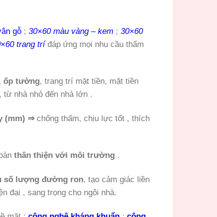
vân gỗ
;
30×60 màu vàng – kem
;
30×60
×60 trang trí
đáp ứng mọi nhu cầu thẩm
, ốp tường
, trang trí mặt tiền, mặt tiền
 từ nhà nhỏ đến nhà lớn .
ly (mm) ⇒
chống thấm, chịu lực tốt , thích
hoàn
thân thiện với môi trường
.
u số lượng đường ron
, tạo cảm giác liền
 đại , sang trọng cho ngôi nhà.
bề mặt :
công nghệ kháng khuẩn
;
công