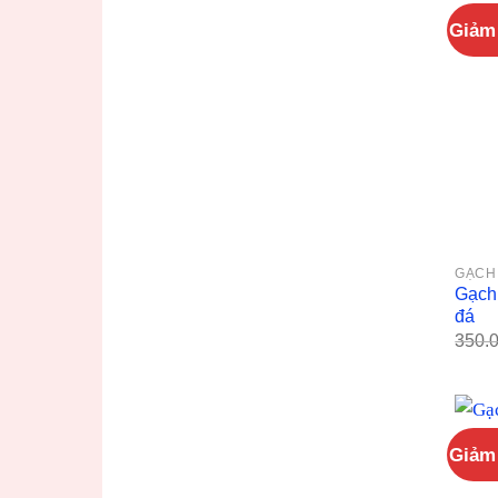
Giảm 
GẠCH
Gạch
đá
350.
Giảm 