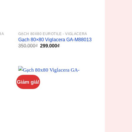
RA
GẠCH 80X80 EUROTILE - VIGLACERA
Gạch 80×80 Viglacera GA-M88013
Giá
Giá
350.000
₫
299.000
₫
gốc
hiện
là:
tại
350.000₫.
là:
299.000₫.
Giảm giá!