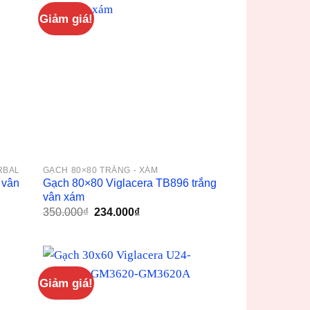
Giảm giá!
RBAL
GẠCH 80×80 TRẮNG - XÁM
 vân
Gạch 80×80 Viglacera TB896 trắng
vân xám
Giá
Giá
350.000
₫
234.000
₫
gốc
hiện
là:
tại
350.000₫.
là:
234.000₫.
Giảm giá!