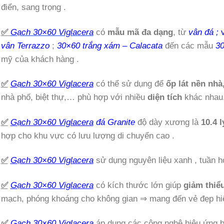
điển, sang trọng .
✅
Gạch 30×60 Viglacera
có
mẫu mã đa dạng
, từ
vân đá ;
vân Terrazzo
;
30×60 trắng xám – Calacata
đến các mẫu
30
mỹ của khách hàng .
✅
Gạch 30×60 Viglacera
có thể sử dụng để
ốp lát nền nhà
nhà phố, biệt thự,… phù hợp với nhiều
diện tích
khác nhau,
✅
Gạch 30×60 Viglacera
đá Granite
độ dày xương là
10.4 
hợp cho khu vực có lưu lượng di chuyển cao .
✅
Gạch 30×60 Viglacera
sử dụng nguyên liệu xanh , tuần 
✅
Gạch 30×60 Viglacera
có kích thước lớn giúp
giảm thiể
mạch, phóng khoáng cho không gian ⇒ mang đến vẻ đẹp hiện
✅
Gạch 30×60 Viglacera
áp dụng các công nghệ hiệu ứng 