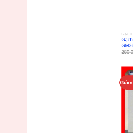
GẠCH
Gạch
GM3
280.
Giảm 