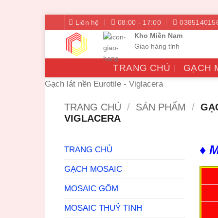
Bỏ
Liên hệ
08:00 - 17:00
038514015
qua
Kho Miền Nam
nội
Giao hàng tỉnh
dung
TRANG CHỦ
GẠCH 
Gạch lát nền Eurotile - Viglacera
TRANG CHỦ
/
SẢN PHẨM
/
GẠC
VIGLACERA
♦ M
TRANG CHỦ
GẠCH MOSAIC
MOSAIC GỐM
MOSAIC THUỶ TINH