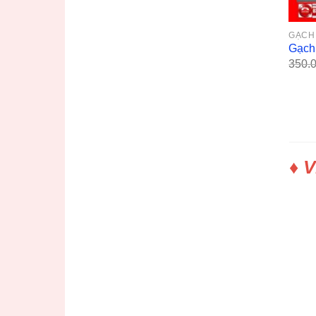
GẠCH 
Gạch
350.
♦ V