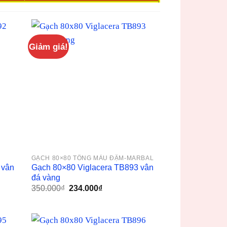
Giảm giá!
GẠCH 80×80 TÔNG MÀU ĐẬM-MARBAL
 vân
Gạch 80×80 Viglacera TB893 vân
đá vàng
Giá
Giá
350.000
₫
234.000
₫
gốc
hiện
là:
tại
350.000₫.
là:
234.000₫.