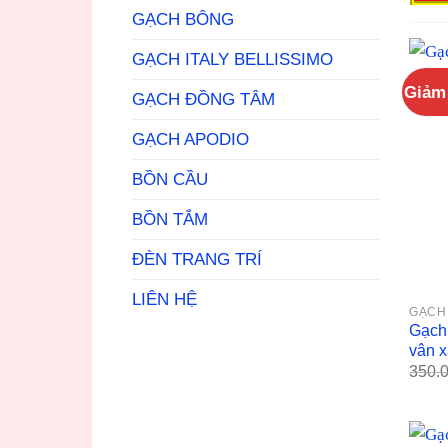
GẠCH BÔNG
GẠCH ITALY BELLISSIMO
Giảm 
GẠCH ĐỒNG TÂM
GẠCH APODIO
BỒN CẦU
BỒN TẮM
ĐÈN TRANG TRÍ
LIÊN HỆ
GẠCH 
Gạch
vân 
350.