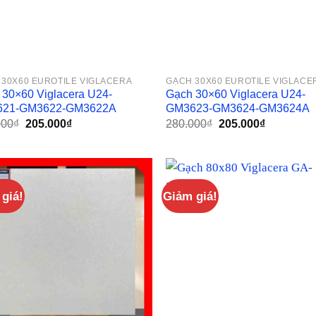
 30X60 EUROTILE VIGLACERA
GẠCH 30X60 EUROTILE VIGLACE
 30×60 Viglacera U24-
Gạch 30×60 Viglacera U24-
621-GM3622-GM3622A
GM3623-GM3624-GM3624A
Giá
Giá
Giá
Giá
000
₫
205.000
₫
280.000
₫
205.000
₫
gốc
hiện
gốc
hiện
là:
tại
là:
tại
280.000₫.
là:
280.000₫.
là:
205.000₫.
205.000₫.
giá!
Giảm giá!