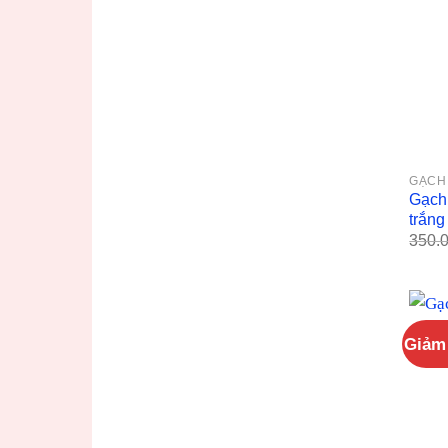
GẠCH 
Gạch
trắng
350.
Giảm 