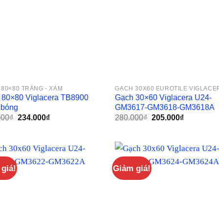
80×80 TRẮNG - XÁM
GẠCH 30X60 EUROTILE VIGLACE
 80×80 Viglacera TB8900
Gạch 30×60 Viglacera U24-
 bóng
GM3617-GM3618-GM3618A
Giá
Giá
Giá
Giá
000
₫
234.000
₫
280.000
₫
205.000
₫
gốc
hiện
gốc
hiện
là:
tại
là:
tại
350.000₫.
là:
280.000₫.
là:
234.000₫.
205.000₫.
giá!
Giảm giá!