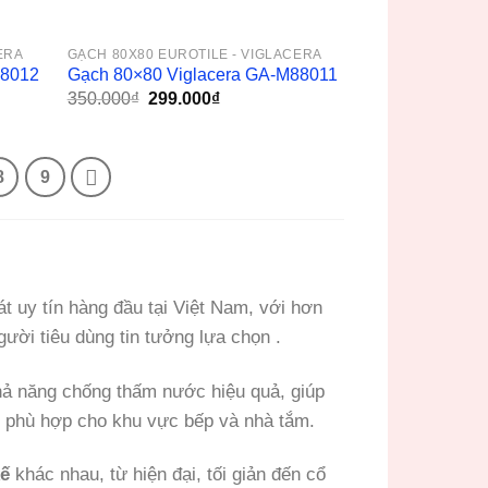
ERA
GẠCH 80X80 EUROTILE - VIGLACERA
88012
Gạch 80×80 Viglacera GA-M88011
Giá
Giá
350.000
₫
299.000
₫
gốc
hiện
là:
tại
350.000₫.
là:
299.000₫.
8
9
át uy tín hàng đầu tại Việt Nam, với hơn
ời tiêu dùng tin tưởng lựa chọn .
ả năng chống thấm nước hiệu quả, giúp
t phù hợp cho khu vực bếp và nhà tắm.
kế
khác nhau, từ hiện đại, tối giản đến cổ