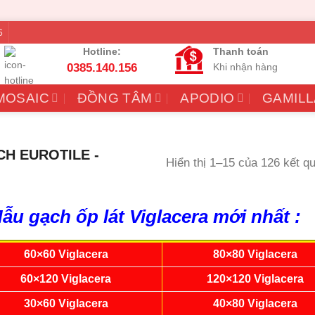
6
Hotline:
Thanh toán
0385.140.156
Khi nhận hàng
MOSAIC
ĐỒNG TÂM
APODIO
GAMILL
H EUROTILE -
Hiển thị 1–15 của 126 kết q
ẫu gạch ốp lát Viglacera mới nhất :
60×60 Viglacera
80×80 Viglacera
60×120 Viglacera
120×120 Viglacera
30×60 Viglacera
40×80 Viglacera