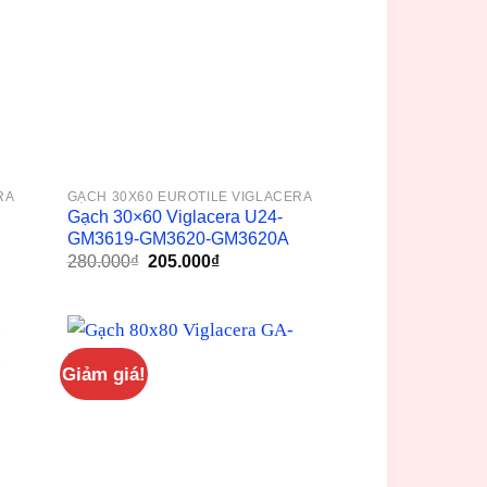
RA
GẠCH 30X60 EUROTILE VIGLACERA
Gạch 30×60 Viglacera U24-
GM3619-GM3620-GM3620A
Giá
Giá
280.000
₫
205.000
₫
gốc
hiện
là:
tại
280.000₫.
là:
205.000₫.
Giảm giá!