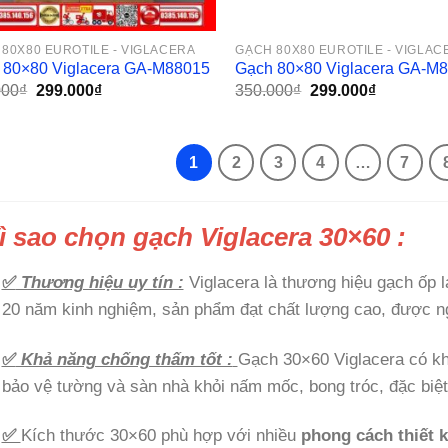
80X80 EUROTILE - VIGLACERA
GẠCH 80X80 EUROTILE - VIGLAC
 80×80 Viglacera GA-M88015
Gạch 80×80 Viglacera GA-M
Giá
Giá
Giá
Giá
000
₫
299.000
₫
350.000
₫
299.000
₫
gốc
hiện
gốc
hiện
là:
tại
là:
tại
350.000₫.
là:
350.000₫.
là:
299.000₫.
299.000₫.
1
2
3
4
…
7
ì sao chọn gạch Viglacera 30×60 :
✅
Thương hiệu uy tín :
Viglacera là thương hiệu gạch ốp l
20 năm kinh nghiệm, sản phẩm đạt chất lượng cao, được ngư
✅
Khả năng chống thấm tốt :
Gạch 30×60 Viglacera có kh
bảo vệ tường và sàn nhà khỏi nấm mốc, bong tróc, đặc biệ
✅
Kích thước 30×60 phù hợp với nhiều
phong cách thiết 