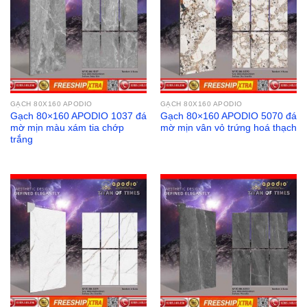
GẠCH 80X160 APODIO
GẠCH 80X160 APODIO
Gạch 80×160 APODIO 1037 đá
Gạch 80×160 APODIO 5070 đá
mờ mịn màu xám tia chớp
mờ mịn vân vỏ trứng hoá thạch
trắng