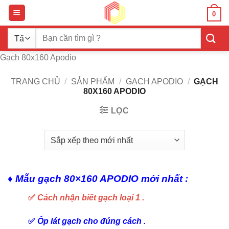
Bỏ
0
qua
nội
Tìm
dung
kiếm:
Gạch 80x160 Apodio
TRANG CHỦ
/
SẢN PHẨM
/
GẠCH APODIO
/
GẠCH
80X160 APODIO
LỌC
♦ Mẫu gạch 80×160 APODIO mới nhất :
✅
Cách nhận biết gạch loại 1 .
✅
Ốp lát gạch cho đúng cách .