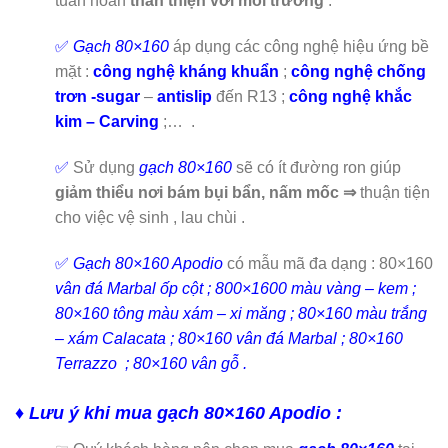
tuần hoàn
thân thiện với môi trường
.
✅
Gạch 80×160
áp dụng các công nghệ hiệu ứng bề
mặt :
công nghệ kháng khuẩn
;
công nghệ chống
trơn -sugar
–
antislip
đến R13 ;
công nghệ khắc
kim – Carving
;…
.
✅
Sử dụng
gạch 80×160
sẽ có ít đường ron giúp
giảm thiểu nơi bám bụi bẩn, nấm mốc ⇒
thuận tiện
cho việc vệ sinh , lau chùi
.
✅
Gạch 80×160 Apodio
có mẫu mã đa dạng : 80×160
vân đá Marbal ốp cột ; 800×1600 màu vàng – kem ;
80×160 tông màu xám – xi măng ; 80×160 màu trắng
– xám Calacata ; 80×160 vân đá Marbal ; 80×160
Terrazzo ; 80×160 vân gỗ .
♦ Lưu ý khi mua gạch 80×160 Apodio :