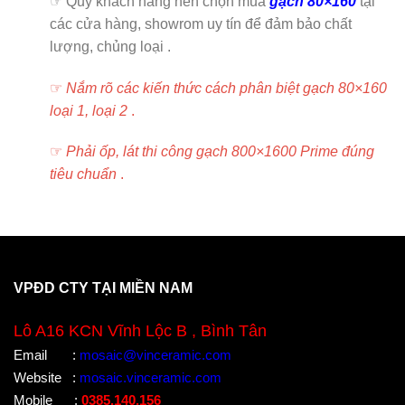
☞ Quý khách hàng nên chọn mua
gạch 80×160
tại
các cửa hàng, showrom uy tín để đảm bảo chất
lượng, chủng loại .
☞
Nắm rõ các kiến thức cách phân biệt gạch 80×160
loại 1, loại 2
.
☞
Phải ốp, lát thi công gạch 800×1600 Prime đúng
tiêu chuẩn
.
VPĐD CTY TẠI MIỀN NAM
Lô A16 KCN Vĩnh Lộc B , Bình Tân
Email
:
mosaic@vinceramic.com
Website
:
mosaic.vinceramic.com
Mobile
:
0385.140.156