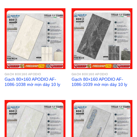
là:
tại
là:
tại
80₫.
là:
89₫.
là:
50₫.
55₫.
GẠCH 80X160 APODIO
GẠCH 80X160 APODIO
Gạch 80×160 APODIO AF-
Gạch 80×160 APODIO AF-
1086-1038 mờ mịn dày 10 ly
1086-1039 mờ mịn dày 10 ly