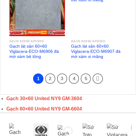
GẠCH 60X60 APODIO
GẠCH 60X60 APODIO
Gạch lát sân 60×60
Gạch lát sân 60×60
Viglacera-ECO-M6906 đá
Viglacera-ECO-M6907 đá
mờ xám bê tông
mờ xám xi măng
1
2
3
4
5
Gạch 30×60 United NY9 GM-3604
Gạch 60×60 United NY9 GM-6604