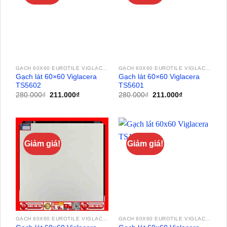
GẠCH 60X60 EUROTILE VIGLACERA
GẠCH 60X60 EUROTILE VIGLACERA
Gạch lát 60×60 Viglacera
Gạch lát 60×60 Viglacera
TS5602
TS5601
Giá
Giá
Giá
Giá
280.000
₫
211.000
₫
280.000
₫
211.000
₫
gốc
hiện
gốc
hiện
là:
tại
là:
tại
280.000₫.
là:
280.000₫.
là:
211.000₫.
211.000₫.
Giảm giá!
Giảm giá!
GẠCH 60X60 EUROTILE VIGLACERA
GẠCH 60X60 EUROTILE VIGLACERA