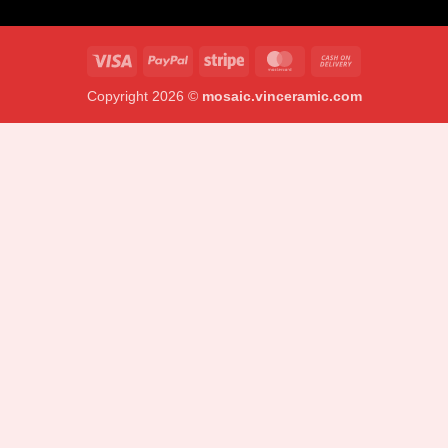
Visa
PayPal
Stripe
MasterCard
Cash
On
Copyright 2026 ©
mosaic.vinceramic.com
Delivery