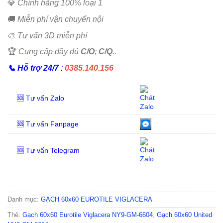
💎
Chính hãng 100% loại 1
🚚
Miễn phí vận chuyển nội
🎨
Tư vấn 3D miễn phí
🏆
Cung cấp đầy đủ
C/O
;
C/Q
..
📞
Hỗ trợ 24/7
:
0385.140.156
🆘 Tư vấn Zalo
🆘 Tư vấn Fanpage
🆘 Tư vấn Telegram
Danh mục:
GẠCH 60x60 EUROTILE VIGLACERA
Thẻ:
Gạch 60x60 Eurotile Viglacera NY9-GM-6604
,
Gạch 60x60 United