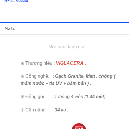
NY9-GM-6604
Mô tả
Mời bạn đánh giá
✳️ Thương hiệu :
VIGLACERA
.
✳️ Công nghệ. :
Gạch Granite, Matt , chống (
thấm nước + tia UV + bám bẩn ) .
✳️ Đóng gói :
1 thùng 4 viên (
1.44 mét
) .
✳️ Cân nặng :
34
kg .