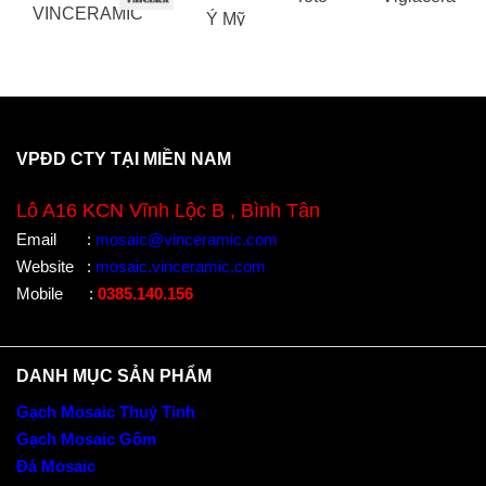
VPĐD CTY TẠI MIỀN NAM
Lô A16 KCN Vĩnh Lộc B , Bình Tân
Email
:
mosaic@vinceramic.com
Website
:
mosaic.vinceramic.com
Mobile
:
0385.140.156
DANH MỤC SẢN PHẨM
Gạch Mosaic Thuỷ Tinh
Gạch Mosaic Gốm
Đá Mosaic