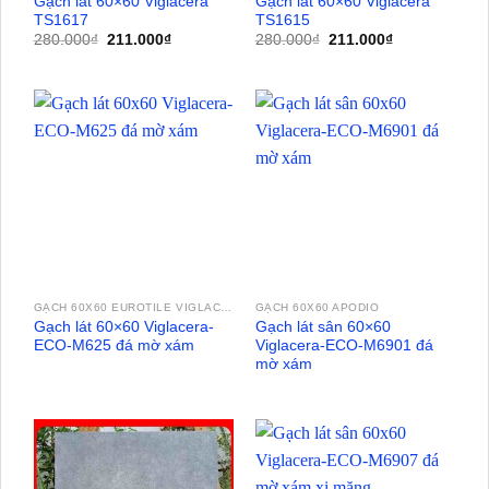
Gạch lát 60×60 Viglacera
Gạch lát 60×60 Viglacera
TS1617
TS1615
Giá
Giá
Giá
Giá
280.000
₫
211.000
₫
280.000
₫
211.000
₫
gốc
hiện
gốc
hiện
là:
tại
là:
tại
280.000₫.
là:
280.000₫.
là:
211.000₫.
211.000₫.
GẠCH 60X60 EUROTILE VIGLACERA
GẠCH 60X60 APODIO
Gạch lát 60×60 Viglacera-
Gạch lát sân 60×60
ECO-M625 đá mờ xám
Viglacera-ECO-M6901 đá
mờ xám