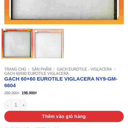
TRANG CHỦ
/
SẢN PHẨM
/
GẠCH EUROTILE - VIGLACERA
/
GẠCH 60X60 EUROTILE VIGLACERA
GẠCH 60×60 EUROTILE VIGLACERA NY9-GM-
6604
Giá
Giá
280.000
₫
198.000
₫
gốc
hiện
là:
tại
Gạch 60x60 Eurotile Viglacera NY9-GM-6604 số lượng
280.000₫.
là:
198.000₫.
Thêm vào giỏ hàng