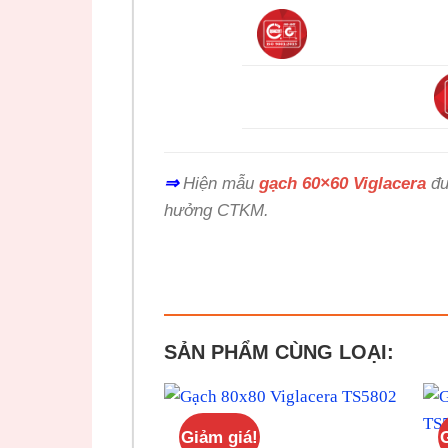
⇒
Hiện mẫu
gạch 60×60 Viglacera
đư
hưởng CTKM.
SẢN PHẨM CÙNG LOẠI:
Giảm giá!