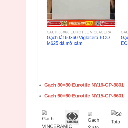
GẠCH 60X60 EUROTILE VIGLACERA
GẠC
Gạch lát 60×60 Viglacera-ECO-
Gạc
M625 đá mờ xám
EC
Gạch 80×80 Eurotile NY16-GP-8801
Gạch 60×60 Eurotile NY15-GP-6601