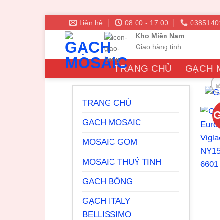
Bỏ
Liên hệ
08:00 - 17:00
0385140
qua
Kho Miền Nam
nội
Giao hàng tỉnh
dung
TRANG CHỦ
GẠCH 
TRANG CHỦ
G
GẠCH MOSAIC
MOSAIC GỐM
MOSAIC THUỶ TINH
GẠCH BÔNG
GẠCH ITALY
BELLISSIMO