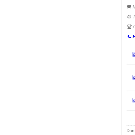
🚚
M
🎨
T
🏆
📞
H



Dan