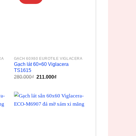
RA
GẠCH 60X60 EUROTILE VIGLACERA
Gạch lát 60×60 Viglacera
TS1615
Giá
Giá
280.000
₫
211.000
₫
gốc
hiện
là:
tại
280.000₫.
là:
211.000₫.