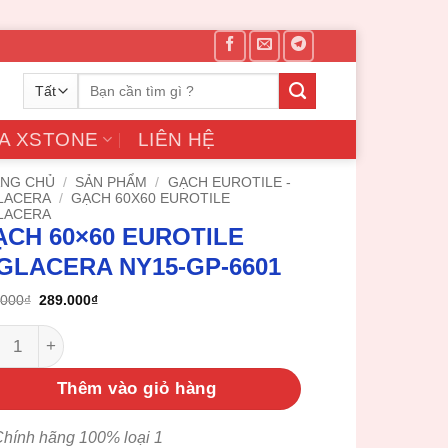
Tìm
kiếm:
A XSTONE
LIÊN HỆ
NG CHỦ
/
SẢN PHẨM
/
GẠCH EUROTILE -
LACERA
/
GẠCH 60X60 EUROTILE
LACERA
ẠCH 60×60 EUROTILE
IGLACERA NY15-GP-6601
Giá
Giá
.000
₫
289.000
₫
gốc
hiện
là:
tại
h 60x60 Eurotile Viglacera NY15-GP-6601 số lượng
350.000₫.
là:
289.000₫.
Thêm vào giỏ hàng
hính hãng 100% loại 1