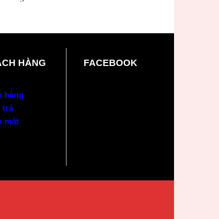
ÁCH HÀNG
FACEBOOK
n hàng
 trả
o mật