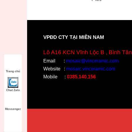
VPĐD CTY TẠI MIỀN NAM
Lô A16 KCN Vĩnh Lộc B , Bình Tân
Email
:
mosaic@vinceramic.com
Website
:
mosaic.vinceramic.com
Trang chủ
Mobile
:
0385.140.156
Chat Zalo
Messenger