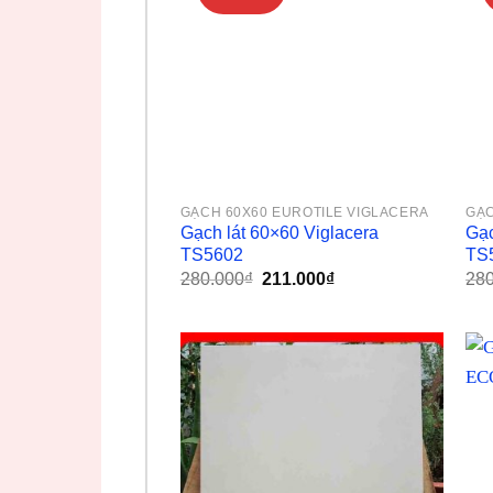
GẠCH 60X60 EUROTILE VIGLACERA
GẠC
Gạch lát 60×60 Viglacera
Gạc
TS5602
TS
Giá
Giá
280.000
₫
211.000
₫
280
gốc
hiện
là:
tại
280.000₫.
là:
211.000₫.