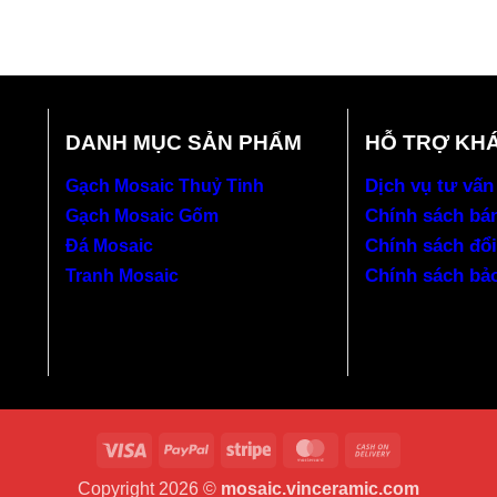
DANH MỤC SẢN PHẨM
HỖ TRỢ KH
Dịch vụ tư vấn
Gạch Mosaic Thuỷ Tinh
Chính sách bá
Gạch Mosaic Gốm
Chính sách đổi
Đá Mosaic
Chính sách bả
Tranh Mosaic
Visa
PayPal
Stripe
MasterCard
Cash
On
Copyright 2026 ©
mosaic.vinceramic.com