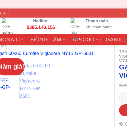
156
Hotline:
Thanh toán
0385.140.156
Khi nhận hàng
MOSAIC
ĐỒNG TÂM
APODIO
GAMILL
TRA
VIG
VIG
iảm giá!
G
V
350
Gạc
💎
C