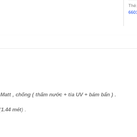
Thẻ
660
 Matt , chống ( thấm nước + tia UV + bám bẩn ) .
(
1.44 mét
) .