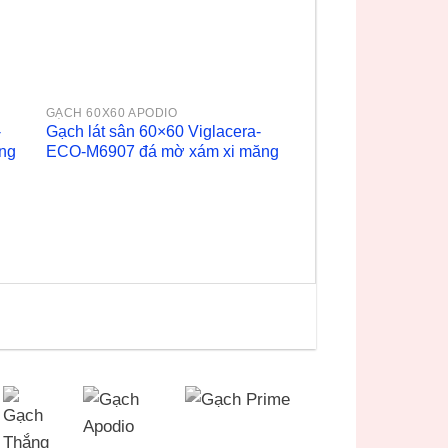
GẠCH 60X60 APODIO
-
Gạch lát sân 60×60 Viglacera-
ng
ECO-M6907 đá mờ xám xi măng