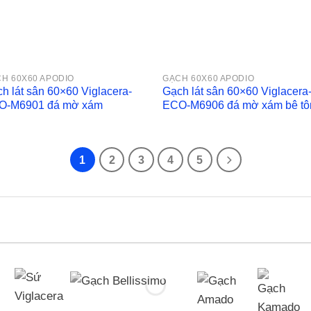
H 60X60 APODIO
GẠCH 60X60 APODIO
h lát sân 60×60 Viglacera-
Gạch lát sân 60×60 Viglacera
O-M6901 đá mờ xám
ECO-M6906 đá mờ xám bê tô
1
2
3
4
5