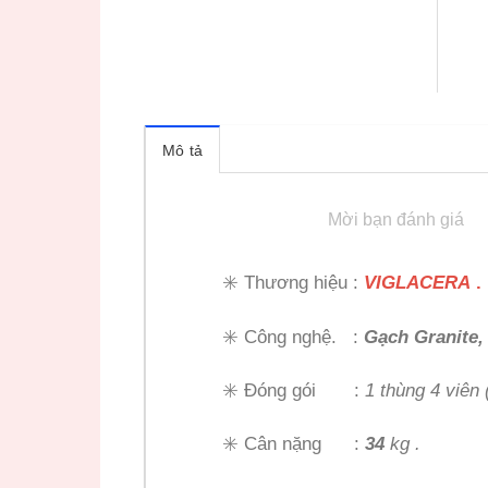
Mô tả
Mời bạn đánh giá
✳️ Thương hiệu :
VIGLACERA
.
✳️ Công nghệ. :
Gạch Granite,
✳️ Đóng gói :
1 thùng 4 viên 
✳️ Cân nặng :
34
kg .