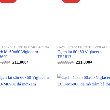
H 60X60 EUROTILE VIGLACERA
GẠCH 60X60 EUROTILE VIGLACE
h lát 60×60 Viglacera
Gạch lát 60×60 Viglacera
5601
TS1617
Giá
Giá
Giá
Giá
.000
₫
211.000
₫
280.000
₫
211.000
₫
gốc
hiện
gốc
hiện
là:
tại
là:
tại
280.000₫.
là:
280.000₫.
là:
211.000₫.
211.000₫.