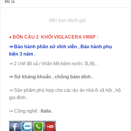
Mô tả
Mời bạn đánh giá
♦ BỒN CẦU 2 KHỐI VIGLACERA VI66P :
⇒
Bảo hành phần sứ vĩnh viễn , Bảo hành phụ
kiện 3 năm .
⇒ 2 chế độ xả / nhấn tiết kiệm nước 3L/6L .
⇒ Sứ kháng khuẩn , chống bám dính .
⇒ Sản phẩm phù hợp cho các dự án nhà ở xã hội , hộ
gia đình .
⇒ Công nghệ :
Italia
.