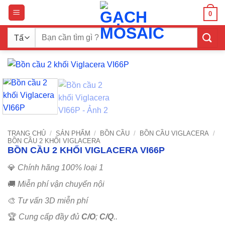
Bỏ
0
qua
nội
Tìm
dung
kiếm:
TRANG CHỦ
/
SẢN PHẨM
/
BỒN CẦU
/
BỒN CẦU VIGLACERA
/
BỒN CẦU 2 KHỐI VIGLACERA
BỒN CẦU 2 KHỐI VIGLACERA VI66P
💎
Chính hãng 100% loại 1
🚚
Miễn phí vận chuyển nội
🎨
Tư vấn 3D miễn phí
🏆
Cung cấp đầy đủ
C/O
;
C/Q
..