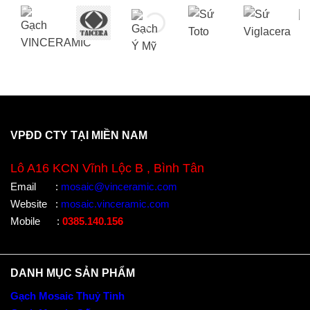
VPĐD CTY TẠI MIỀN NAM
Lô A16 KCN Vĩnh Lộc B , Bình Tân
Email
:
mosaic@vinceramic.com
Website
:
mosaic.vinceramic.com
Mobile
:
0385.140.156
DANH MỤC SẢN PHẨM
Gạch Mosaic Thuỷ Tinh