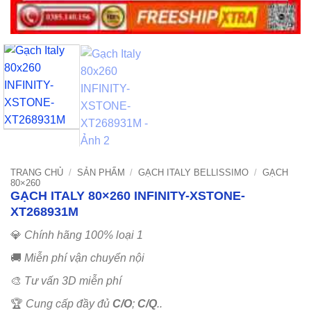
TRANG CHỦ
/
SẢN PHẨM
/
GẠCH ITALY BELLISSIMO
/
GẠCH
80×260
GẠCH ITALY 80×260 INFINITY-XSTONE-
XT268931M
💎
Chính hãng 100% loại 1
🚚
Miễn phí vận chuyển nội
🎨
Tư vấn 3D miễn phí
🏆
Cung cấp đầy đủ
C/O
;
C/Q
..