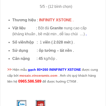
5/5 - (12 bình chọn)
Thương hiệu :
INFINITY XSTONE
.
Vật liệu :
Bột đá
Granite
nung cao cấp
(kháng khuẩn , bề mặt mịn , dễ lau chùi …)
.
Số vỉên/hộp :
1
vỉên
( 2.028 mét )
.
Sử dụng
:
ốp tường – lát nền .
Cân nặng :
45
kg/hộp .
>>
Hiện mẫu
gạch 80×260 ININFINITY XSTONE
được cung
cấp bởi
mosaic.vinceramic.com
. Anh chị quý khách hàng
0965.586.589
liên hệ
để được hưởng CTKM .