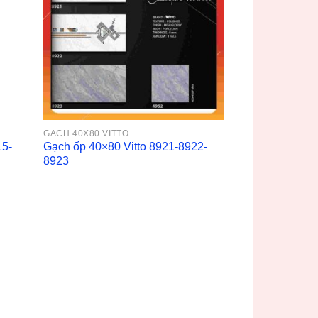
GACH 40X80 VITTO
15-
Gạch ốp 40×80 Vitto 8921-8922-
8923