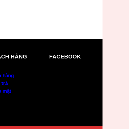
ÁCH HÀNG
FACEBOOK
n hàng
 trả
o mật