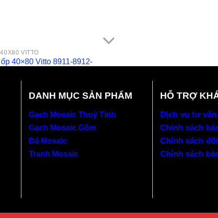
40X80 VITTO
ốp 40×80 Vitto 8911-8912-
DANH MỤC SẢN PHẨM
HỖ TRỢ KH
Dịch vụ tư vấn
Gạch Mosaic Thuỷ Tinh
Chính sách bá
Gạch Mosaic Gốm
Chính sách đổi
Đá Mosaic
Chính sách bả
Tranh Mosaic