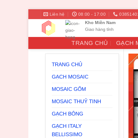
Bỏ
Liên hệ
08:00 - 17:00
0385140
qua
Kho Miền Nam
nội
Giao hàng tỉnh
dung
TRANG CHỦ
GẠCH 
TRANG CHỦ
GẠCH MOSAIC
MOSAIC GỐM
MOSAIC THUỶ TINH
GẠCH BÔNG
GẠCH ITALY
BELLISSIMO