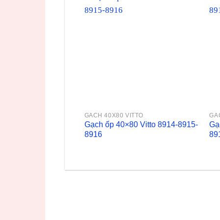
GACH 40X80 VITTO
GA
Gạch ốp 40×80 Vitto 8914-8915-
Gạ
8916
89
SẢN PHẨM BÁN CHẠY