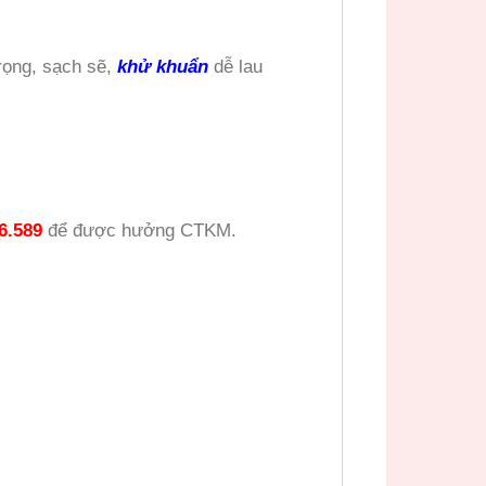
rọng, sạch sẽ,
khử khuẩn
dễ lau
6.589
để được hưởng CTKM.