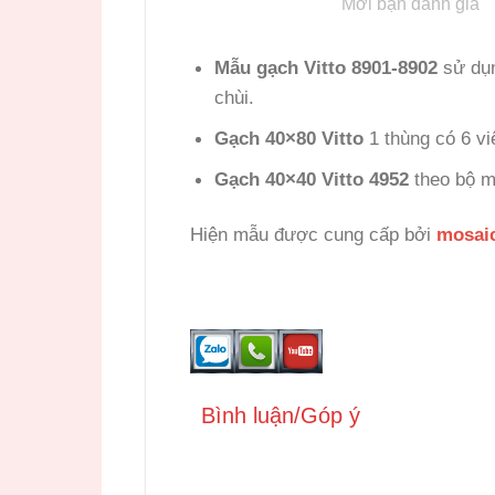
Mời bạn đánh giá
Mẫu gạch Vitto 8901-8902
sử d
chùi.
Gạch 40×80 Vitto
1 thùng có 6 v
Gạch 40×40 Vitto
4952
theo bộ m
Hiện mẫu được cung cấp bởi
mosai
Bình luận/Góp ý