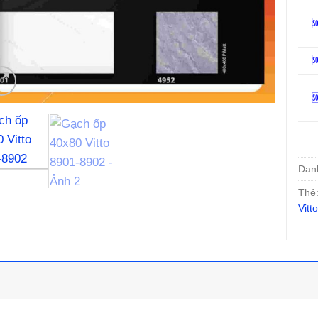



Dan
Thẻ
Vitt