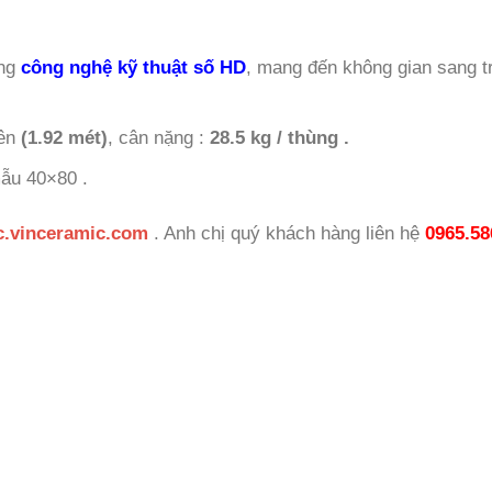
ụng
công nghệ kỹ thuật số HD
, mang đến không gian sang t
iên
(1.92 mét)
, cân nặng :
28.5 kg / thùng .
ẫu 40×80 .
c.vinceramic.com
. Anh chị quý khách hàng liên hệ
0965.58