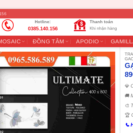
156
Hotline:
Thanh toán
0385.140.156
Khi nhận hàng
MOSAIC
ĐỒNG TÂM
APODIO
GAMILL
TRA
GAC
GẠ
89
💎
C
🚚
M
🎨
T
🏆
📞
H