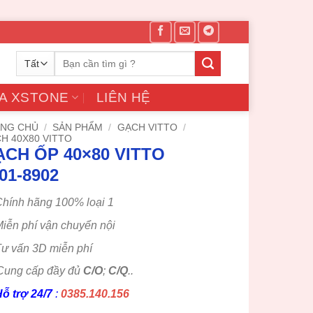
Tìm
kiếm:
A XSTONE
LIÊN HỆ
NG CHỦ
/
SẢN PHẨM
/
GẠCH VITTO
/
H 40X80 VITTO
CH ỐP 40×80 VITTO
01-8902
hính hãng 100% loại 1
iễn phí vận chuyển nội
ư vấn 3D miễn phí
Cung cấp đầy đủ
C/O
;
C/Q
..
ỗ trợ 24/7
:
0385.140.156