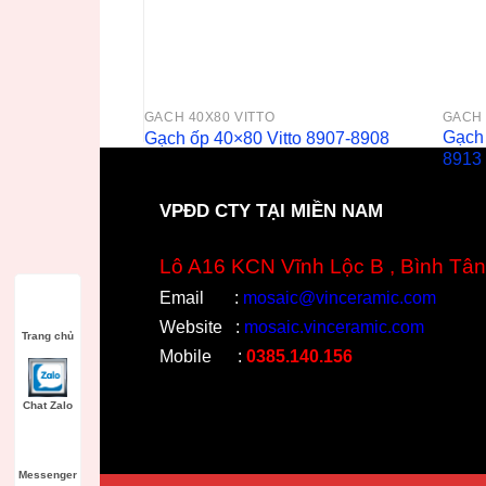
GACH 40X80 VITTO
GACH 
Gạch 
Gạch ốp 40×80 Vitto 8907-8908
8913
VPĐD CTY TẠI MIỀN NAM
Lô A16 KCN Vĩnh Lộc B , Bình Tân
Email
:
mosaic@vinceramic.com
Website
:
mosaic.vinceramic.com
Trang chủ
Mobile
:
0385.140.156
Chat Zalo
Messenger