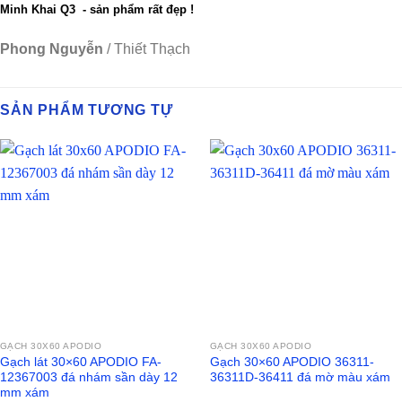
Minh Khai Q3 - sản phẩm rất đẹp !
Phong Nguyễn
/
Thiết Thạch
SẢN PHẨM TƯƠNG TỰ
GẠCH 30X60 APODIO
GẠCH 30X60 APODIO
Gạch lát 30×60 APODIO FA-
Gạch 30×60 APODIO 36311-
12367003 đá nhám sần dày 12
36311D-36411 đá mờ màu xám
mm xám