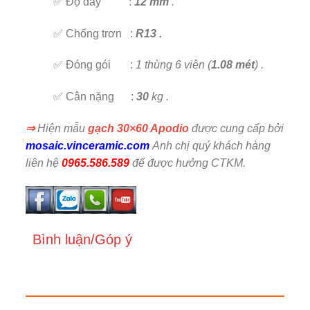
✅ Độ dày :
12 mm
.
✅ Chống trơn :
R13 .
✅ Đóng gói :
1 thùng 6 viên (
1.08 mét
) .
✅ Cân nặng :
30
kg .
⇒
Hiện mẫu
gạch 30×60 Apodio
được cung cấp bởi
mosaic.vinceramic.com
Anh chị quý khách hàng
liên hệ
0965.586.589
để được hưởng CTKM.
Bình luận/Góp ý