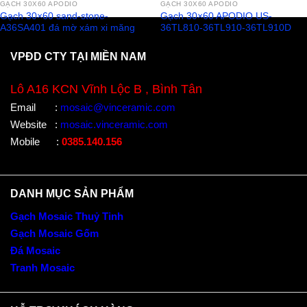
GẠCH 30X60 APODIO
GẠCH 30X60 APODIO
Gạch 30×60 sand-stone-
Gạch 30×60 APODIO US-
A36SA401 đá mờ xám xi măng
36TL810-36TL910-36TL910D
VPĐD CTY TẠI MIỀN NAM
Lô A16 KCN Vĩnh Lộc B , Bình Tân
Email
:
mosaic@vinceramic.com
Website
:
mosaic.vinceramic.com
Mobile
:
0385.140.156
DANH MỤC SẢN PHẨM
Gạch Mosaic Thuỷ Tinh
Gạch Mosaic Gốm
Đá Mosaic
Tranh Mosaic