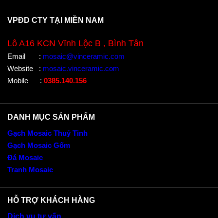
VPĐD CTY TẠI MIỀN NAM
Lô A16 KCN Vĩnh Lộc B , Bình Tân
Email
:
mosaic@vinceramic.com
Website
:
mosaic.vinceramic.com
Mobile
:
0385.140.156
DANH MỤC SẢN PHẨM
Gạch Mosaic Thuỷ Tinh
Gạch Mosaic Gốm
Đá Mosaic
Tranh Mosaic
HỖ TRỢ KHÁCH HÀNG
Dịch vụ tư vấn