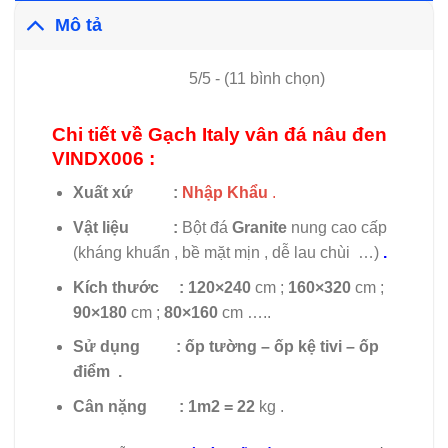
Mô tả
5/5 - (11 bình chọn)
Chi tiết về Gạch Italy vân đá nâu đen
VINDX006 :
Xuất xứ :
Nhập Khẩu
.
Vật liệu :
Bột đá
Granite
nung cao cấp
(kháng khuẩn , bề mặt mịn , dễ lau chùi …)
.
Kích thước :
120×240
cm ;
160×320
cm ;
90×180
cm ;
80×160
cm …..
Sử dụng
:
ốp tường – ốp kệ tivi – ốp
điểm .
Cân nặng :
1m2 = 22
kg .