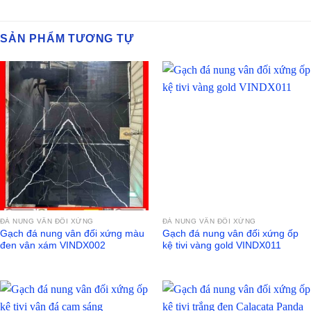
SẢN PHẨM TƯƠNG TỰ
ĐÁ NUNG VÂN ĐỐI XỨNG
ĐÁ NUNG VÂN ĐỐI XỨNG
Gạch đá nung vân đối xứng màu
Gạch đá nung vân đối xứng ốp
đen vân xám VINDX002
kệ tivi vàng gold VINDX011