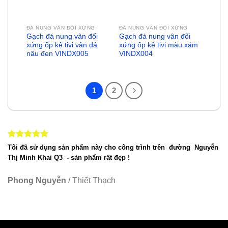
ĐÁ NUNG VÂN ĐỐI XỨNG
ĐÁ NUNG VÂN ĐỐI XỨNG
Gạch đá nung vân đối
Gạch đá nung vân đối
xứng ốp kệ tivi vân đá
xứng ốp kệ tivi màu xám
nâu đen VINDX005
VINDX004
1
2
Tôi đã sử dụng sản phẩm này cho công trình trên đường Nguyễn
Thị Minh Khai Q3 - sản phẩm rất đẹp !
Phong Nguyễn
/
Thiết Thạch