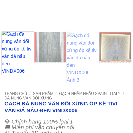
TRANG CHỦ
/
SẢN PHẨM
/
GẠCH NHẬP NHẨU SPAIN - ITALY
/
ĐÁ NUNG VÂN ĐỐI XỨNG
GẠCH ĐÁ NUNG VÂN ĐỐI XỨNG ỐP KỆ TIVI
VÂN ĐÁ NÂU ĐEN VINDX006
💎
Chính hãng 100% loại 1
🚚
Miễn phí vận chuyển nội
🎨
Tư vấn 3D miễn phí