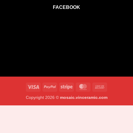
FACEBOOK
Visa
PayPal
Stripe
MasterCard
Cash
On
Copyright 2026 ©
mosaic.vinceramic.com
Delivery