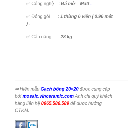
✅ Công nghệ :
Đá mờ – Matt
.
✅ Đóng gói :
1 thùng 6 viên ( 0.96 mét
)
.
✅ Cân nặng :
28 kg .
⇒
Hiện mẫu
Gạch bông 20×20
được cung cấp
bởi
mosaic.vinceramic.com
Anh chị quý khách
hàng liên hệ
0965.586.589
để được hưởng
CTKM.