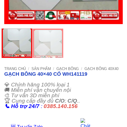
TRANG CHỦ
/
SẢN PHẨM
/
GẠCH BÔNG
/
GẠCH BÔNG 40X40
GẠCH BÔNG 40×40 CỔ WH141119
💎
Chính hãng 100% loại 1
🚚
Miễn phí vận chuyển nội
🎨
Tư vấn 3D miễn phí
🏆
Cung cấp đầy đủ
C/O
;
C/Q
..
📞
Hỗ trợ 24/7
:
0385.140.156
🆘 Tư vấn Zalo