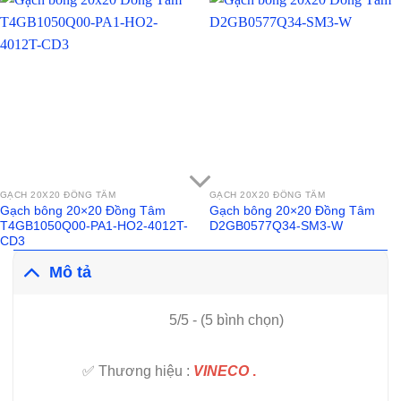
GẠCH 20X20 ĐỒNG TÂM
GẠCH 20X20 ĐỒNG TÂM
Gạch bông 20×20 Đồng Tâm
Gạch bông 20×20 Đồng Tâm
T4GB1050Q00-PA1-HO2-4012T-
D2GB0577Q34-SM3-W
CD3
Mô tả
5/5 - (5 bình chọn)
✅ Thương hiệu :
VINECO
.