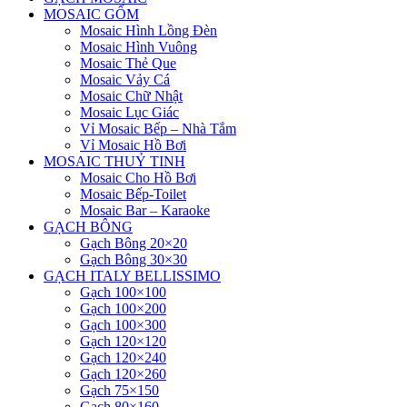
MOSAIC GỐM
Mosaic Hình Lồng Đèn
Mosaic Hình Vuông
Mosaic Thẻ Que
Mosaic Vảy Cá
Mosaic Chữ Nhật
Mosaic Lục Giác
Vỉ Mosaic Bếp – Nhà Tắm
Vỉ Mosaic Hồ Bơi
MOSAIC THUỶ TINH
Mosaic Cho Hồ Bơi
Mosaic Bếp-Toilet
Mosaic Bar – Karaoke
GẠCH BÔNG
Gạch Bông 20×20
Gạch Bông 30×30
GẠCH ITALY BELLISSIMO
Gạch 100×100
Gạch 100×200
Gạch 100×300
Gạch 120×120
Gạch 120×240
Gạch 120×260
Gạch 75×150
Gạch 80×160