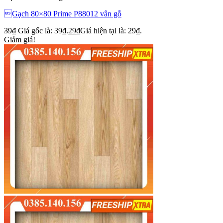
Gạch 80×80 Prime P88012 vân gỗ
39
₫
Giá gốc là: 39₫.
29
₫
Giá hiện tại là: 29₫.
Giảm giá!