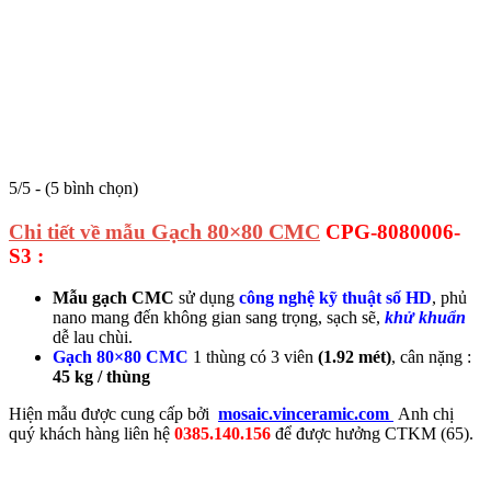
5/5 - (5 bình chọn)
Gạch 80×80 CMC
Chi tiết về mẫu
CPG-8080006-
S3 :
Mẫu gạch CMC
sử dụng
công nghệ kỹ thuật số HD
, phủ
nano mang đến không gian sang trọng, sạch sẽ,
khử khuẩn
dễ lau chùi.
Gạch 80×80 CMC
1 thùng có 3 viên
(1.92 mét)
, cân nặng :
45 kg / thùng
Hiện mẫu
được cung cấp bởi
mosaic.vinceramic.com
Anh chị
quý khách hàng liên hệ
0385.140.156
để được hưởng CTKM (65).