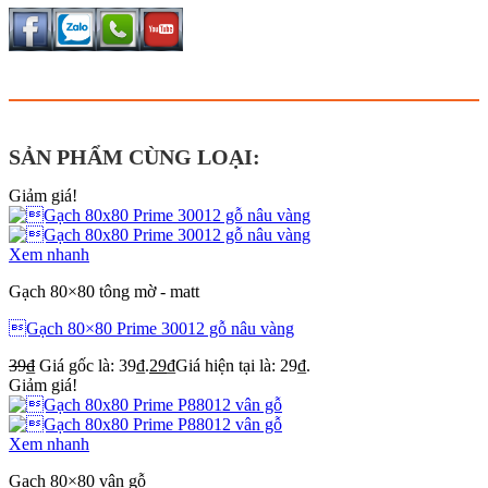
SẢN PHẨM CÙNG LOẠI:
Giảm giá!
Xem nhanh
Gạch 80×80 tông mờ - matt
Gạch 80×80 Prime 30012 gỗ nâu vàng
39
₫
Giá gốc là: 39₫.
29
₫
Giá hiện tại là: 29₫.
Giảm giá!
Xem nhanh
Gạch 80×80 vân gỗ