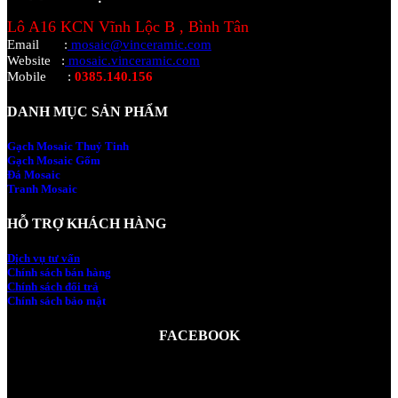
Lô A16 KCN Vĩnh Lộc B , Bình Tân
Email
:
mosaic@vinceramic.com
Website
:
mosaic.vinceramic.com
Mobile
:
0385.140.156
DANH MỤC SẢN PHẨM
Gạch Mosaic Thuỷ Tinh
Gạch Mosaic Gốm
Đá Mosaic
Tranh Mosaic
HỖ TRỢ KHÁCH HÀNG
Dịch vụ tư vấn
Chính sách bán hàng
Chính sách đổi trả
Chính sách bảo mật
FACEBOOK