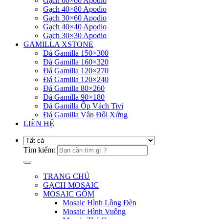
Gạch 60×60 Apodio
Gạch 40×80 Apodio
Gạch 30×60 Apodio
Gạch 40×40 Apodio
Gạch 30×30 Apodio
GAMILLA XSTONE
Đá Gamilla 150×300
Đá Gamilla 160×320
Đá Gamilla 120×270
Đá Gamilla 120×240
Đá Gamilla 80×260
Đá Gamilla 90×180
Đá Gamilla Ốp Vách Tivi
Đá Gamilla Vân Đối Xứng
LIÊN HỆ
Tìm kiếm:
TRANG CHỦ
GẠCH MOSAIC
MOSAIC GỐM
Mosaic Hình Lồng Đèn
Mosaic Hình Vuông