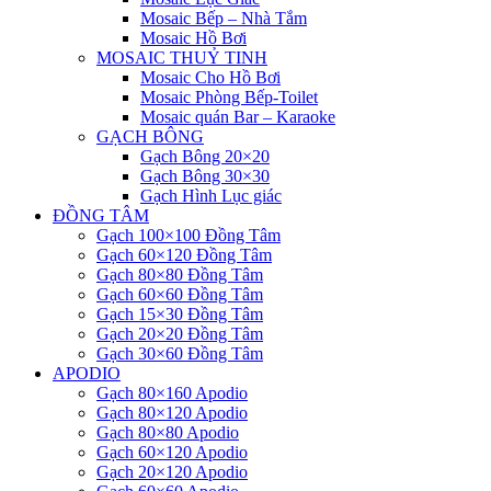
Mosaic Bếp – Nhà Tắm
Mosaic Hồ Bơi
MOSAIC THUỶ TINH
Mosaic Cho Hồ Bơi
Mosaic Phòng Bếp-Toilet
Mosaic quán Bar – Karaoke
GẠCH BÔNG
Gạch Bông 20×20
Gạch Bông 30×30
Gạch Hình Lục giác
ĐỒNG TÂM
Gạch 100×100 Đồng Tâm
Gạch 60×120 Đồng Tâm
Gạch 80×80 Đồng Tâm
Gạch 60×60 Đồng Tâm
Gạch 15×30 Đồng Tâm
Gạch 20×20 Đồng Tâm
Gạch 30×60 Đồng Tâm
APODIO
Gạch 80×160 Apodio
Gạch 80×120 Apodio
Gạch 80×80 Apodio
Gạch 60×120 Apodio
Gạch 20×120 Apodio