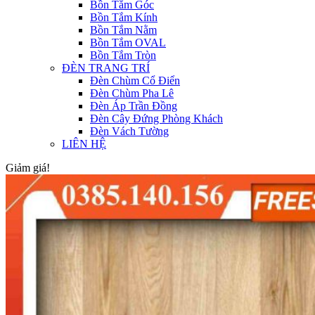
Bồn Tắm Góc
Bồn Tắm Kính
Bồn Tắm Nằm
Bồn Tắm OVAL
Bồn Tắm Tròn
ĐÈN TRANG TRÍ
Đèn Chùm Cổ Điển
Đèn Chùm Pha Lê
Đèn Áp Trần Đồng
Đèn Cây Đứng Phòng Khách
Đèn Vách Tường
LIÊN HỆ
Giảm giá!