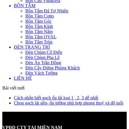
Bồn Cầu Viglacera
BỒN TẮM
Bồn Tắm Đá Tự Nhiên
Bồn Tắm Cotto
Bồn Tắm Góc
Bồn Tắm Kính
Bồn Tắm Nằm
Bồn Tắm OVAL
Bồn Tắm Tròn
ĐÈN TRANG TRÍ
Đèn Chùm Cổ Điển
Đèn Chùm Pha Lê
Đèn Áp Trần Đồng
Đèn Cây Đứng Phòng Khách
Đèn Vách Tường
LIÊN HỆ
Bài viết mới
Cách nhận biết gạch ốp lát loại 1 , 2, 3 dễ nhất
Chọn gạch lát nền- ốp tường phù hợp phong thuỷ và độ tuổi
VPĐD CTY TẠI MIỀN NAM