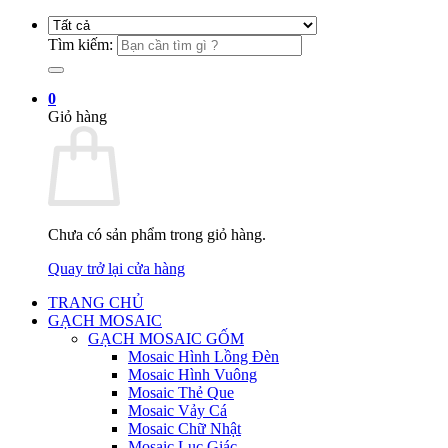
Tìm kiếm:
0
Giỏ hàng
Chưa có sản phẩm trong giỏ hàng.
Quay trở lại cửa hàng
TRANG CHỦ
GẠCH MOSAIC
GẠCH MOSAIC GỐM
Mosaic Hình Lồng Đèn
Mosaic Hình Vuông
Mosaic Thẻ Que
Mosaic Vảy Cá
Mosaic Chữ Nhật
Mosaic Lục Giác