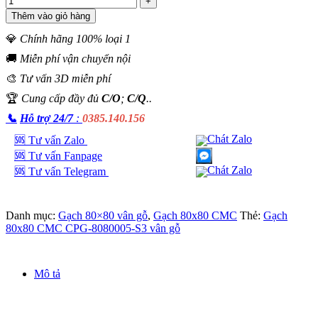
Thêm vào giỏ hàng
💎
Chính hãng 100% loại 1
🚚
Miễn phí vận chuyển nội
🎨
Tư vấn 3D miễn phí
🏆
Cung cấp đầy đủ
C/O
;
C/Q
..
📞
Hỗ trợ 24/7
:
0385.140.156
🆘 Tư vấn Zalo
🆘 Tư vấn Fanpage
🆘 Tư vấn Telegram
Danh mục:
Gạch 80×80 vân gỗ
,
Gạch 80x80 CMC
Thẻ:
Gạch
80x80 CMC CPG-8080005-S3 vân gỗ
Mô tả