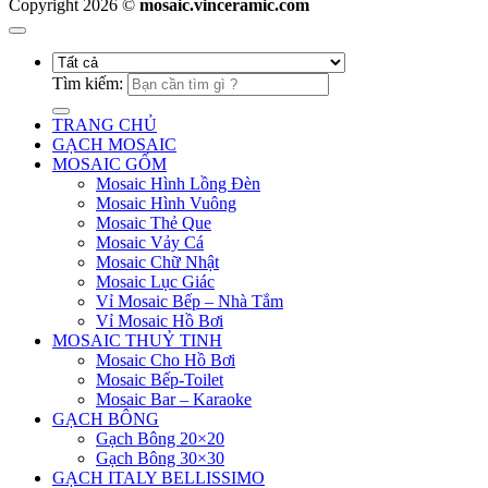
Copyright 2026 ©
mosaic.vinceramic.com
Tìm kiếm:
TRANG CHỦ
GẠCH MOSAIC
MOSAIC GỐM
Mosaic Hình Lồng Đèn
Mosaic Hình Vuông
Mosaic Thẻ Que
Mosaic Vảy Cá
Mosaic Chữ Nhật
Mosaic Lục Giác
Vỉ Mosaic Bếp – Nhà Tắm
Vỉ Mosaic Hồ Bơi
MOSAIC THUỶ TINH
Mosaic Cho Hồ Bơi
Mosaic Bếp-Toilet
Mosaic Bar – Karaoke
GẠCH BÔNG
Gạch Bông 20×20
Gạch Bông 30×30
GẠCH ITALY BELLISSIMO