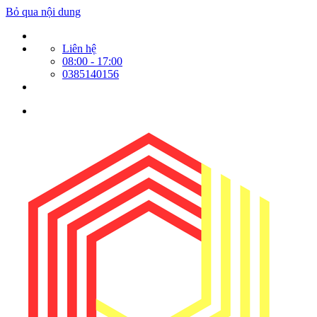
Bỏ qua nội dung
Liên hệ
08:00 - 17:00
0385140156