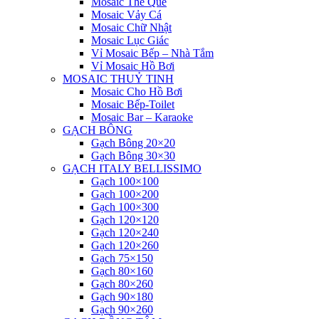
Mosaic Thẻ Que
Mosaic Vảy Cá
Mosaic Chữ Nhật
Mosaic Lục Giác
Vỉ Mosaic Bếp – Nhà Tắm
Vỉ Mosaic Hồ Bơi
MOSAIC THUỶ TINH
Mosaic Cho Hồ Bơi
Mosaic Bếp-Toilet
Mosaic Bar – Karaoke
GẠCH BÔNG
Gạch Bông 20×20
Gạch Bông 30×30
GẠCH ITALY BELLISSIMO
Gạch 100×100
Gạch 100×200
Gạch 100×300
Gạch 120×120
Gạch 120×240
Gạch 120×260
Gạch 75×150
Gạch 80×160
Gạch 80×260
Gạch 90×180
Gạch 90×260