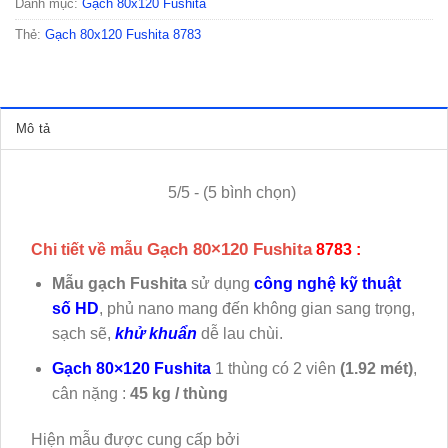
Danh mục:
Gạch 80x120 Fushita
Thẻ:
Gạch 80x120 Fushita 8783
Mô tả
5/5 - (5 bình chọn)
Gạch 80×120 Fushita
Chi tiết về mẫu
8783 :
Mẫu gạch Fushita
sử dụng
công nghệ kỹ thuật
số HD
, phủ nano mang đến không gian sang trọng,
sạch sẽ,
khử khuẩn
dễ lau chùi.
Gạch 80×120 Fushita
1 thùng có 2 viên
(1.92 mét)
,
cân nặng :
45 kg / thùng
Hiện mẫu
được cung cấp bởi