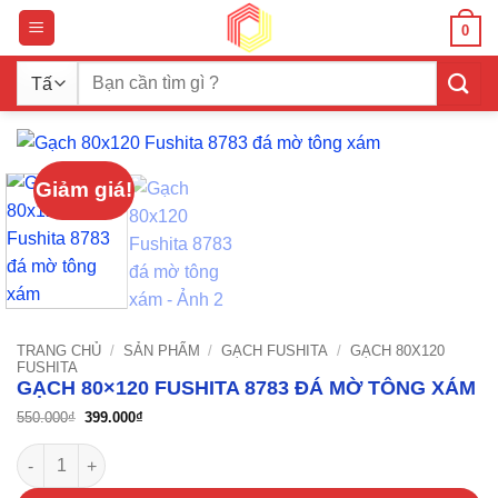
Bỏ
0
qua
nội
Tìm
dung
kiếm:
Giảm giá!
TRANG CHỦ
/
SẢN PHẨM
/
GẠCH FUSHITA
/
GẠCH 80X120
FUSHITA
GẠCH 80×120 FUSHITA 8783 ĐÁ MỜ TÔNG XÁM
Giá
Giá
550.000
₫
399.000
₫
gốc
hiện
là:
tại
Gạch 80x120 Fushita 8783 đá mờ tông xám số lượng
550.000₫.
là:
399.000₫.