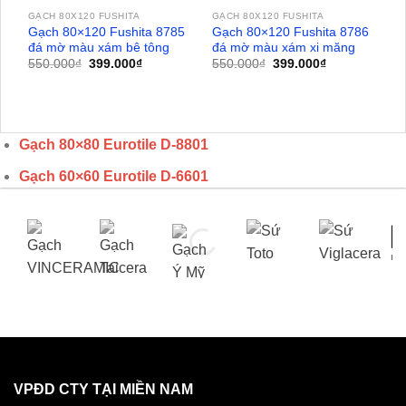
GẠCH 80X120 FUSHITA
GẠCH 80X120 FUSHITA
Gạch 80×120 Fushita 8785
Gạch 80×120 Fushita 8786
đá mờ màu xám bê tông
đá mờ màu xám xi măng
Giá
Giá
Giá
Giá
550.000
₫
399.000
₫
550.000
₫
399.000
₫
gốc
hiện
gốc
hiện
là:
tại
là:
tại
550.000₫.
là:
550.000₫.
là:
399.000₫.
399.000₫.
Gạch 80×80 Eurotile
D-8801
Gạch 60×60 Eurotile D-6601
VPĐD CTY TẠI MIỀN NAM