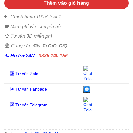
Thêm vào giỏ hàng
💎
Chính hãng 100% loại 1
🚚
Miễn phí vận chuyển nội
🎨
Tư vấn 3D miễn phí
🏆
Cung cấp đầy đủ
C/O
;
C/Q
..
📞
Hỗ trợ 24/7
:
0385.140.156
🆘 Tư vấn Zalo
🆘 Tư vấn Fanpage
🆘 Tư vấn Telegram