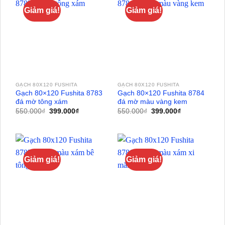
Giảm giá!
Giảm giá!
GẠCH 80X120 FUSHITA
GẠCH 80X120 FUSHITA
Gạch 80×120 Fushita 8783
Gạch 80×120 Fushita 8784
đá mờ tông xám
đá mờ màu vàng kem
Giá
Giá
Giá
Giá
550.000
₫
399.000
₫
550.000
₫
399.000
₫
gốc
hiện
gốc
hiện
là:
tại
là:
tại
550.000₫.
là:
550.000₫.
là:
399.000₫.
399.000₫.
Giảm giá!
Giảm giá!