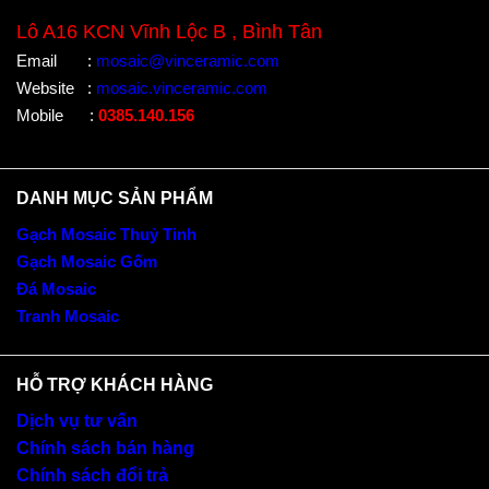
Lô A16 KCN Vĩnh Lộc B , Bình Tân
Email
:
mosaic@vinceramic.com
Website
:
mosaic.vinceramic.com
Mobile
:
0385.140.156
DANH MỤC SẢN PHẨM
Gạch Mosaic Thuỷ Tinh
Gạch Mosaic Gốm
Đá Mosaic
Tranh Mosaic
HỖ TRỢ KHÁCH HÀNG
Dịch vụ tư vấn
Chính sách bán hàng
Chính sách đổi trả