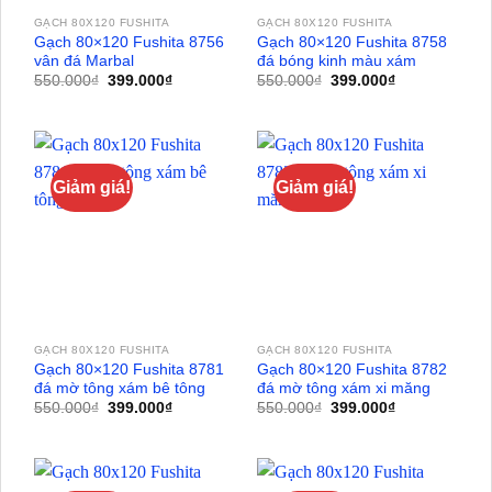
GẠCH 80X120 FUSHITA
GẠCH 80X120 FUSHITA
Gạch 80×120 Fushita 8756
Gạch 80×120 Fushita 8758
vân đá Marbal
đá bóng kinh màu xám
Giá
Giá
Giá
Giá
550.000
₫
399.000
₫
550.000
₫
399.000
₫
gốc
hiện
gốc
hiện
là:
tại
là:
tại
550.000₫.
là:
550.000₫.
là:
399.000₫.
399.000₫.
Giảm giá!
Giảm giá!
GẠCH 80X120 FUSHITA
GẠCH 80X120 FUSHITA
Gạch 80×120 Fushita 8781
Gạch 80×120 Fushita 8782
đá mờ tông xám bê tông
đá mờ tông xám xi măng
Giá
Giá
Giá
Giá
550.000
₫
399.000
₫
550.000
₫
399.000
₫
gốc
hiện
gốc
hiện
là:
tại
là:
tại
550.000₫.
là:
550.000₫.
là:
399.000₫.
399.000₫.