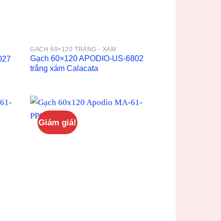
GẠCH 60×120 TRẮNG - XÁM
Gạch 60×120 APODIO-US-6802
027
trắng xám Calacata
Giảm giá!