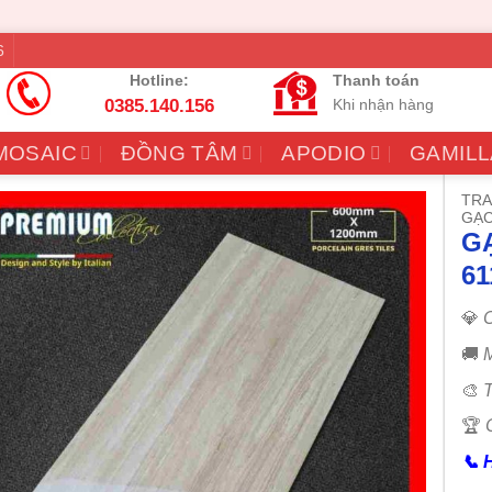
6
Hotline:
Thanh toán
0385.140.156
Khi nhận hàng
MOSAIC
ĐỒNG TÂM
APODIO
GAMILL
TRA
GẠC
G
6
💎
C
🚚
M
🎨
T
🏆
📞
H