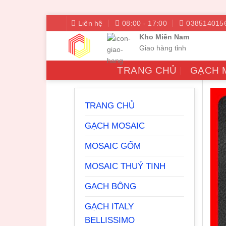
Bỏ
Liên hệ
08:00 - 17:00
038514015
qua
Kho Miền Nam
nội
Giao hàng tỉnh
dung
TRANG CHỦ
GẠCH 
TRANG CHỦ
GẠCH MOSAIC
MOSAIC GỐM
MOSAIC THUỶ TINH
GẠCH BÔNG
GẠCH ITALY
BELLISSIMO