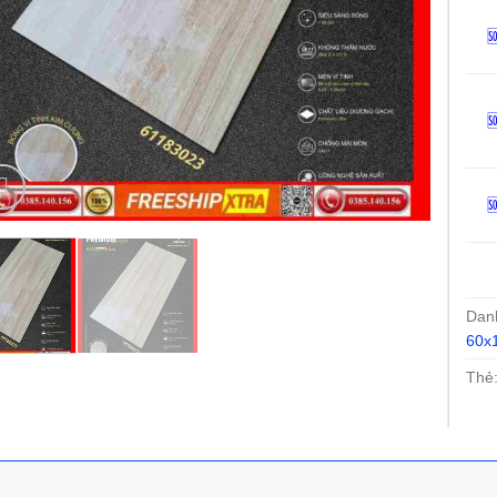



Dan
60x
Thẻ