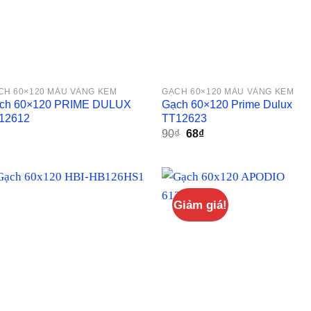
CH 60×120 MÀU VÀNG KEM
GẠCH 60×120 MÀU VÀNG KEM
ch 60×120 PRIME DULUX
Gạch 60×120 Prime Dulux
12612
TT12623
Giá
Giá
90
₫
68
₫
gốc
hiện
là:
tại
90₫.
là:
68₫.
Giảm giá!