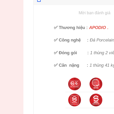
Mời bạn đánh giá
✅ Thương hiệu
:
APODIO
.
✅ Công nghệ
:
Đá Porcelain
✅ Đóng gói
:
1 thùng 2 viê
✅ Cân nặng :
1 thùng 41 kg