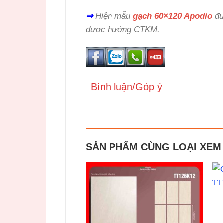
⇒
Hiện mẫu
gạch 60×120 Apodio
đư
được hưởng CTKM.
Bình luận/Góp ý
SẢN PHẨM CÙNG LOẠI XEM