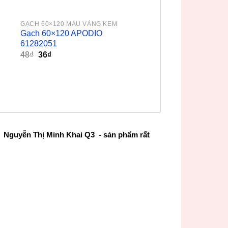
GẠCH 60×120 MÀU VÀNG KEM
Gạch 60×120 APODIO
61282051
Giá
Giá
48
₫
36
₫
gốc
hiện
là:
tại
48₫.
là:
36₫.
 Nguyễn Thị Minh Khai Q3 - sản phẩm rất