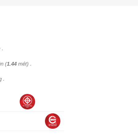
 .
n (
1.44
mét) .
 .