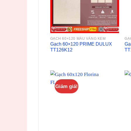
GẠCH 60×120 MÀU VÀNG KEM
GẠ
Gạch 60×120 PRIME DULUX
Gạ
TT126K12
TT
Giảm giá!