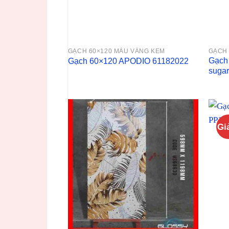
GẠCH 60×120 MÀU VÀNG KEM
GẠCH 
Gạch
Gạch 60×120 APODIO 61182022
sugar
Gi