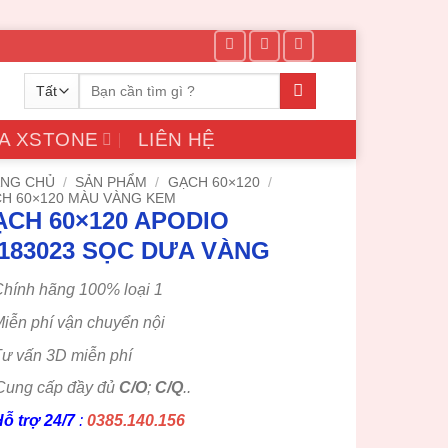
Tìm
kiếm:
A XSTONE
LIÊN HỆ
NG CHỦ
/
SẢN PHẨM
/
GẠCH 60×120
/
H 60×120 MÀU VÀNG KEM
ẠCH 60×120 APODIO
1183023 SỌC DƯA VÀNG
hính hãng 100% loại 1
iễn phí vận chuyển nội
ư vấn 3D miễn phí
Cung cấp đầy đủ
C/O
;
C/Q
..
ỗ trợ 24/7
:
0385.140.156