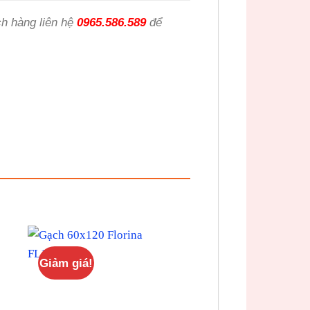
h hàng liên hệ
0965.586.589
để
Giảm giá!