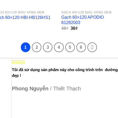
CH 60×120 MÀU VÀNG KEM
GẠCH 60×120 MÀU VÀNG KEM
Gạch 60×120 APODIO
ch 60×120 HBI-HB126HS1
61282003
Giá
Giá
48
₫
36
₫
gốc
hiện
là:
tại
48₫.
là:
36₫.
1
2
3
4
5
6
Tôi đã sử dụng sản phẩm này cho công trình trên đường
đẹp !
Phong Nguyễn
/
Thiết Thạch