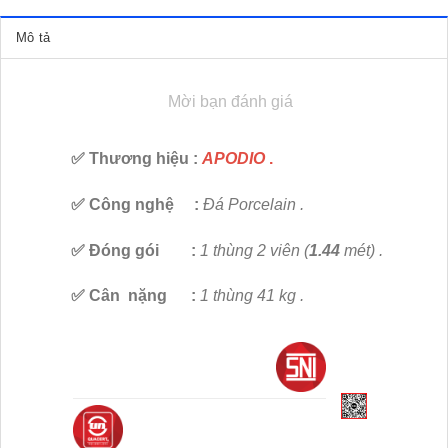
Mô tả
Mời bạn đánh giá
✅ Thương hiệu
:
APODIO
.
✅ Công nghệ
:
Đá Porcelain .
✅ Đóng gói
:
1 thùng 2 viên (
1.44
mét) .
✅ Cân nặng :
1 thùng 41 kg .