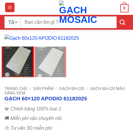
Bỏ
0
qua
nội
Tìm
dung
kiếm:
TRANG CHỦ
/
SẢN PHẨM
/
GẠCH 60×120
/
GẠCH 60×120 MÀU
VÀNG KEM
GẠCH 60×120 APODIO 61182025
💎
Chính hãng 100% loại 1
🚚
Miễn phí vận chuyển nội
🎨
Tư vấn 3D miễn phí