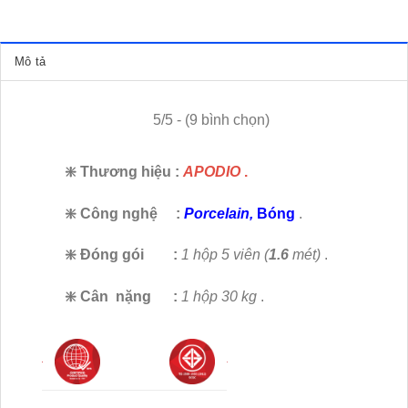
Mô tả
5/5 - (9 bình chọn)
❇️ Thương hiệu
:
APODIO
.
❇️ Công nghệ
:
Porcelain,
Bóng
.
❇️ Đóng gói
:
1 hộp 5 viên (
1.6
mét)
.
❇️ Cân nặng :
1 hộp 30 kg
.