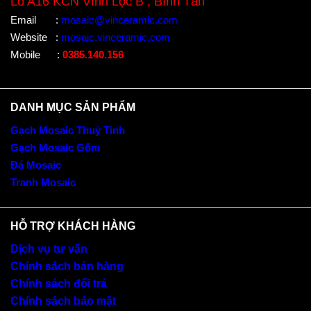
Lô A16 KCN Vĩnh Lộc B , Bình Tân
Email
:
mosaic@vinceramic.com
Website
:
mosaic.vinceramic.com
Mobile
:
0385.140.156
DANH MỤC SẢN PHẨM
Gạch Mosaic Thuỷ Tinh
Gạch Mosaic Gốm
Đá Mosaic
Tranh Mosaic
HỖ TRỢ KHÁCH HÀNG
Dịch vụ tư vấn
Chính sách bán hàng
Chính sách đổi trả
Chính sách bảo mật