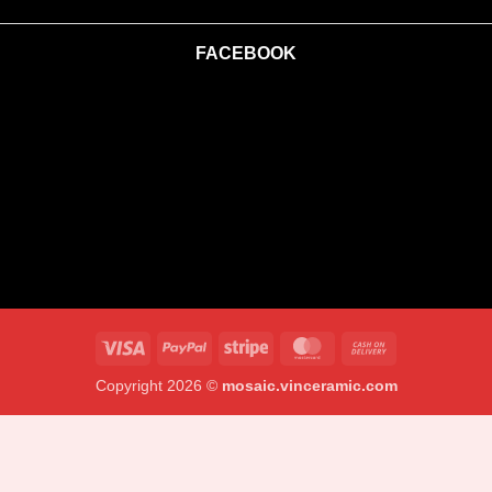
FACEBOOK
Visa
PayPal
Stripe
MasterCard
Cash
On
Copyright 2026 ©
mosaic.vinceramic.com
Delivery