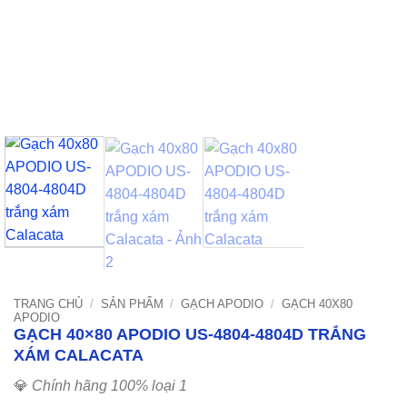
TRANG CHỦ
/
SẢN PHẨM
/
GẠCH APODIO
/
GẠCH 40X80
APODIO
GẠCH 40×80 APODIO US-4804-4804D TRẮNG
XÁM CALACATA
💎
Chính hãng 100% loại 1