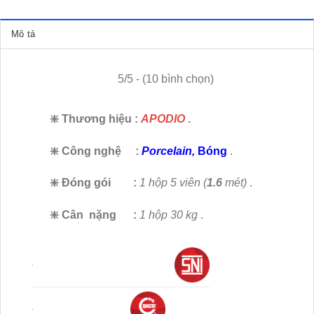
Mô tả
5/5 - (10 bình chọn)
❇️ Thương hiệu
:
APODIO
.
❇️ Công nghệ
:
Porcelain,
Bóng
.
❇️ Đóng gói
:
1 hộp 5 viên (
1.6
mét)
.
❇️ Cân nặng :
1 hộp 30 kg
.