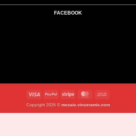
FACEBOOK
Visa
PayPal
Stripe
MasterCard
Cash
On
Copyright 2026 ©
mosaic.vinceramic.com
Delivery