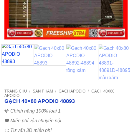
TRANG CHỦ
/
SẢN PHẨM
/
GẠCH APODIO
/
GẠCH 40X80
APODIO
GẠCH 40×80 APODIO 48893
💎
Chính hãng 100% loại 1
🚚
Miễn phí vận chuyển nội
🎨
Tư vấn 3D miễn phí