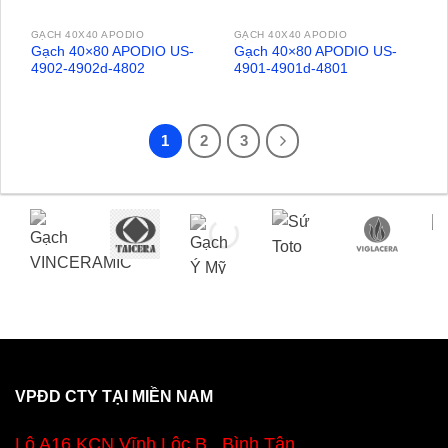
GẠCH 40X40 APODIO
GẠCH 40X40 APODIO
Gạch 40×80 APODIO US-
Gạch 40×80 APODIO US-
4902-4902d-4802
4901-4901d-4801
1
2
3
VPĐD CTY TẠI MIỀN NAM
Lô A16 KCN Vĩnh Lộc B , Bình Tân