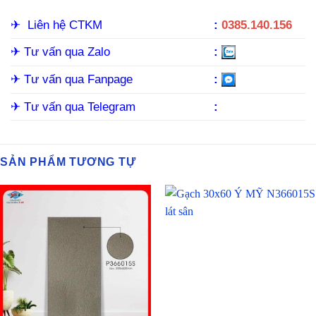
✈︎
Liên hệ CTKM
:
0385.140.156
✈︎
Tư vấn qua Zalo
:
✈︎ Tư vấn qua Fanpage
:
✈︎ Tư vấn qua Telegram
:
SẢN PHẨM TƯƠNG TỰ