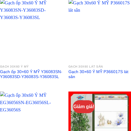
GẠCH 30X60 Ý MỸ
GẠCH 30X60 LÁT SÂN
Gạch ốp 30×60 Ý MỸ Y36083SN-
Gạch 30×60 Ý MỸ P366017S lát
Y36083SD-Y36083S-Y36083SL
sân
Giảm giá!