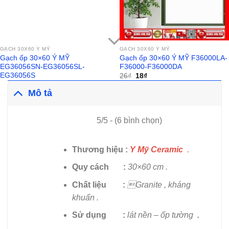
GẠCH 30X60 Ý MỸ
GẠCH 30X60 Ý MỸ
Gạch ốp 30×60 Ý MỸ
Gạch ốp 30×60 Ý MỸ F36000LA-
EG36056SN-EG36056SL-
F36000-F36000DA
EG36056S
Giá
Giá
26
₫
18
₫
gốc
hiện
là:
tại
Mô tả
26₫.
là:
18₫.
5/5 - (6 bình chọn)
Thương hiệu :
Y Mỹ Ceramic
.
Quy cách :
30×60 cm .
Chất liệu :
Granite , kháng
khuẩn .
Sử dụng
:
lát nền – ốp tường
.