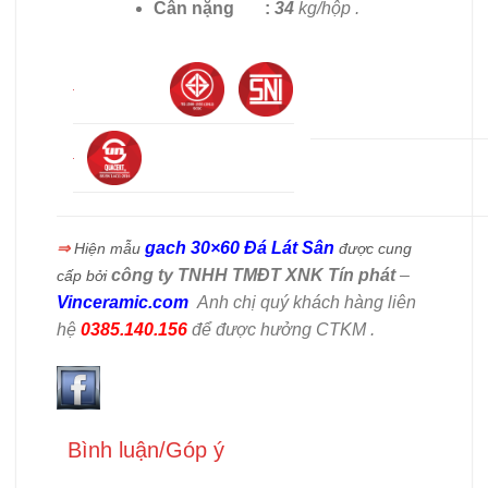
Cân nặng :
34
kg/hộp .
gach 30×60 Đá Lát Sân
⇒
Hiện mẫu
được cung
công ty TNHH TMĐT XNK Tín phát
–
cấp bởi
Vinceramic.com
Anh chị quý khách hàng liên
hệ
0385.140.156
để được hưởng CTKM .
Bình luận/Góp ý