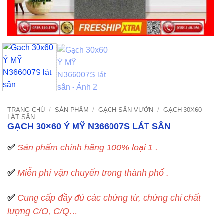
TRANG CHỦ
/
SẢN PHẨM
/
GẠCH SÂN VƯỜN
/
GẠCH 30X60
LÁT SÂN
GẠCH 30×60 Ý MỸ N366007S LÁT SÂN
✅
Sản phẩm chính hãng 100% loại 1 .
✅
Miễn phí vận chuyển trong thành phố .
✅
Cung cấp đầy đủ các chứng từ, chứng chỉ chất
lượng C/O, C/Q…