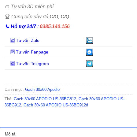
🎨
Tư vấn 3D miễn phí
🏆
Cung cấp đầy đủ
C/O
;
C/Q
..
📞
Hỗ trợ 24/7
:
0385.140.156
🆘 Tư vấn Zalo
🆘 Tư vấn Fanpage
🆘 Tư vấn Telegram
Danh mục:
Gạch 30x60 Apodio
Thẻ:
Gạch 30x60 APODIO US-36BG812
,
Gạch 30x60 APODIO US-
36BG912
,
Gạch 30x60 APODIO US-36BG912d
Mô tả