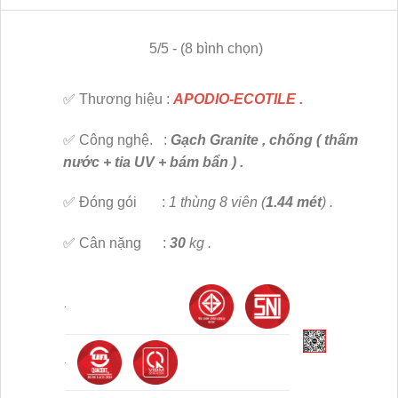
5/5 - (8 bình chọn)
✅ Thương hiệu :
APODIO-ECOTILE .
✅ Công nghệ. :
Gạch Granite , chống ( thấm
nước + tia UV + bám bẩn ) .
✅ Đóng gói :
1 thùng 8 viên (
1.44 mét
) .
✅ Cân nặng :
30
kg .