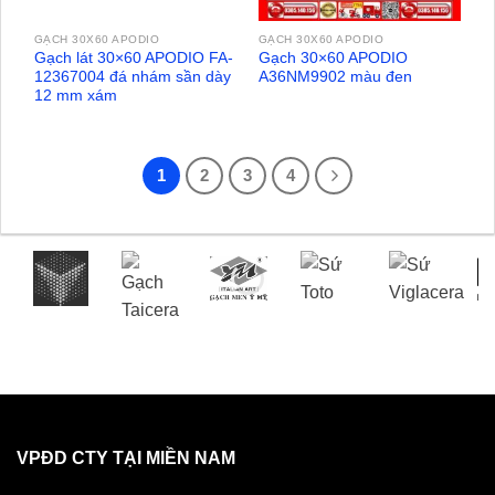
GẠCH 30X60 APODIO
GẠCH 30X60 APODIO
Gạch lát 30×60 APODIO FA-
Gạch 30×60 APODIO
12367004 đá nhám sần dày
A36NM9902 màu đen
12 mm xám
1
2
3
4
VPĐD CTY TẠI MIỀN NAM