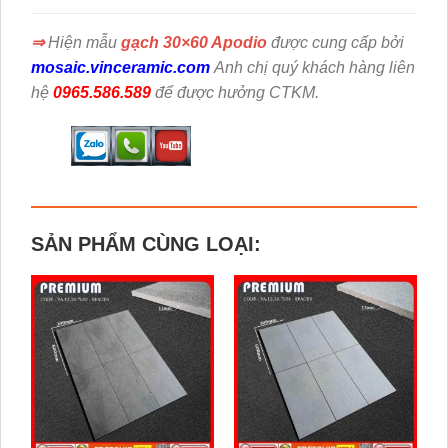
⇒
Hiện mẫu
gạch 30×60 Apodio
được cung cấp bởi
mosaic.vinceramic.com
Anh chị quý khách hàng liên
hệ
0965.586.589
để được hưởng CTKM.
SẢN PHẨM CÙNG LOẠI: