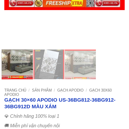
TRANG CHỦ
/
SẢN PHẨM
/
GẠCH APODIO
/
GẠCH 30X60
APODIO
GẠCH 30×60 APODIO US-36BG812-36BG912-
36BG912D MÀU XÁM
💎
Chính hãng 100% loại 1
🚚
Miễn phí vận chuyển nội