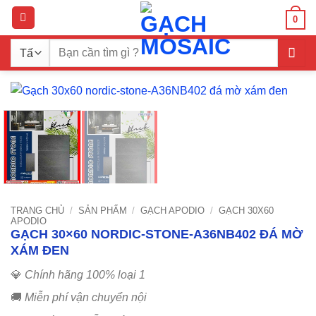
Bỏ
0
qua
nội
Tìm
dung
kiếm:
TRANG CHỦ
/
SẢN PHẨM
/
GẠCH APODIO
/
GẠCH 30X60
APODIO
GẠCH 30×60 NORDIC-STONE-A36NB402 ĐÁ MỜ
XÁM ĐEN
💎
Chính hãng 100% loại 1
🚚
Miễn phí vận chuyển nội