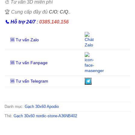
🎨
Tư vấn 3D miễn phí
🏆
Cung cấp đầy đủ
C/O
;
C/Q
..
📞
Hỗ trợ 24/7
:
0385.140.156
🆘 Tư vấn Zalo
🆘 Tư vấn Fanpage
🆘 Tư vấn Telegram
Danh mục:
Gạch 30x60 Apodio
Thẻ:
Gạch 30x60 nordic-stone-A36NB402