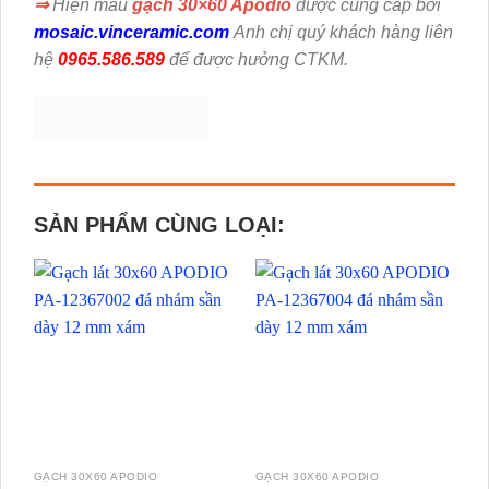
⇒
Hiện mẫu
gạch 30×60 Apodio
được cung cấp bởi
mosaic.vinceramic.com
Anh chị quý khách hàng liên
hệ
0965.586.589
để được hưởng CTKM.
SẢN PHẨM CÙNG LOẠI:
GẠCH 30X60 APODIO
GẠCH 30X60 APODIO