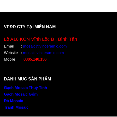
VPĐD CTY TẠI MIỀN NAM
Lô A16 KCN Vĩnh Lộc B , Bình Tân
Email
:
mosaic@vinceramic.com
Website
:
mosaic.vinceramic.com
Mobile
:
0385.140.156
DANH MỤC SẢN PHẨM
Gạch Mosaic Thuỷ Tinh
Gạch Mosaic Gốm
Đá Mosaic
Tranh Mosaic