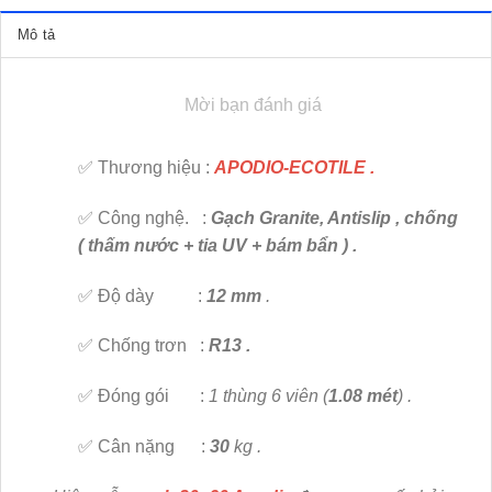
Mô tả
Mời bạn đánh giá
✅ Thương hiệu :
APODIO-ECOTILE .
✅ Công nghệ. :
Gạch Granite, Antislip , chống
( thấm nước + tia UV + bám bẩn ) .
✅ Độ dày :
12 mm
.
✅ Chống trơn :
R13 .
✅ Đóng gói :
1 thùng 6 viên (
1.08 mét
) .
✅ Cân nặng :
30
kg .