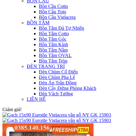
BỒN CẦU
Bồn Cầu Cotto
Bồn Cầu Toto
Bồn Cầu Viglacera
BỒN TẮM
Bồn Tắm Đá Tự Nhiên
Bồn Tắm Cotto
Bồn Tắm Góc
Bồn Tắm Kính
Bồn Tắm Nằm
Bồn Tắm OVAL
Bồn Tắm Tròn
ĐÈN TRANG TRÍ
Đèn Chùm Cổ Điển
Đèn Chùm Pha Lê
Đèn Áp Trần Đồng
Đèn Cây Đứng Phòng Khách
Đèn Vách Tường
LIÊN HỆ
Giảm giá!