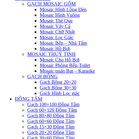
GẠCH MOSAIC GỐM
Mosaic Hình Lồng Đèn
Mosaic Hình Vuông
Mosaic Thẻ Que
Mosaic Vảy Cá
Mosaic Chữ Nhật
Mosaic Lục Giác
Mosaic Bếp – Nhà Tắm
Mosaic Hồ Bơi
MOSAIC THUỶ TINH
Mosaic Cho Hồ Bơi
Mosaic Phòng Bếp-Toilet
Mosaic quán Bar – Karaoke
GẠCH BÔNG
Gạch Bông 20×20
Gạch Bông 30×30
Gạch Hình Lục giác
ĐỒNG TÂM
Gạch 100×100 Đồng Tâm
Gạch 60×120 Đồng Tâm
Gạch 80×80 Đồng Tâm
Gạch 60×60 Đồng Tâm
Gạch 15×30 Đồng Tâm
Gạch 20×20 Đồng Tâm
Gạch 30×60 Đồng Tâm