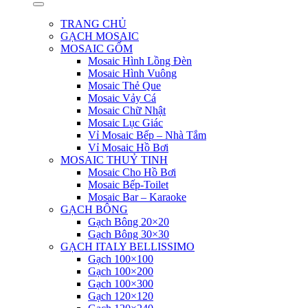
TRANG CHỦ
GẠCH MOSAIC
MOSAIC GỐM
Mosaic Hình Lồng Đèn
Mosaic Hình Vuông
Mosaic Thẻ Que
Mosaic Vảy Cá
Mosaic Chữ Nhật
Mosaic Lục Giác
Vỉ Mosaic Bếp – Nhà Tắm
Vỉ Mosaic Hồ Bơi
MOSAIC THUỶ TINH
Mosaic Cho Hồ Bơi
Mosaic Bếp-Toilet
Mosaic Bar – Karaoke
GẠCH BÔNG
Gạch Bông 20×20
Gạch Bông 30×30
GẠCH ITALY BELLISSIMO
Gạch 100×100
Gạch 100×200
Gạch 100×300
Gạch 120×120