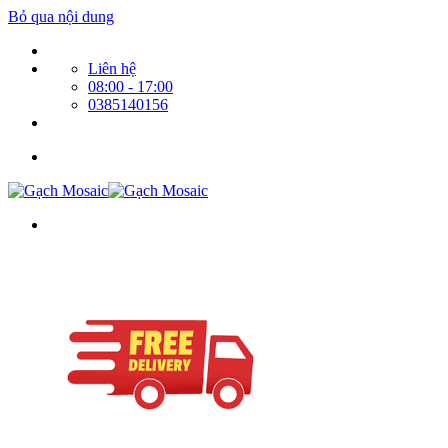
Bỏ qua nội dung
Liên hệ
08:00 - 17:00
0385140156