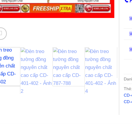
📞
H



Dan
Thẻ
CD-
CD-