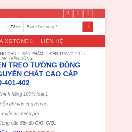
Tìm
kiếm:
A XSTONE
LIÊN HỆ
NG CHỦ
/
SẢN PHẨM
/
ĐÈN TRANG TRÍ
/
 ÁP TRẦN ĐỒNG
ÈN TREO TƯỜNG ĐỒNG
GUYÊN CHẤT CAO CẤP
-401-402
hính hãng 100% loại 1
iễn phí vận chuyển nội
ư vấn 3D miễn phí
Cung cấp đầy đủ
C/O
;
C/Q
..