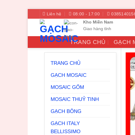
Bỏ
Liên hệ
08:00 - 17:00
038514015
qua
Kho Miền Nam
nội
Giao hàng tỉnh
dung
TRANG CHỦ
GẠCH 
TRANG CHỦ
GẠCH MOSAIC
MOSAIC GỐM
MOSAIC THUỶ TINH
GẠCH BÔNG
GẠCH ITALY
BELLISSIMO