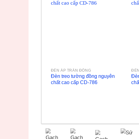
ĐÈN ÁP TRẦN ĐỒNG
ĐÈN
Đèn treo tường đồng nguyên
Đèn
chất cao cấp CD-786
chấ