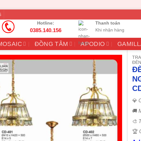
6
Hotline:
Thanh toán
0385.140.156
Khi nhận hàng
MOSAIC
ĐỒNG TÂM
APODIO
GAMILL
TRA
ĐÈN
Đ
N
CD
💎
C
🚚
M
🎨
T
🏆