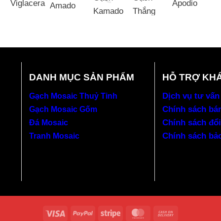
DANH MỤC SẢN PHẨM
HỖ TRỢ KH
Dịch vụ tư vấn
Gạch Mosaic Thuỷ Tinh
Chính sách bá
Gạch Mosaic Gốm
Chính sách đổi
Đá Mosaic
Chính sách bả
Tranh Mosaic
Visa
PayPal
Stripe
MasterCard
Cash