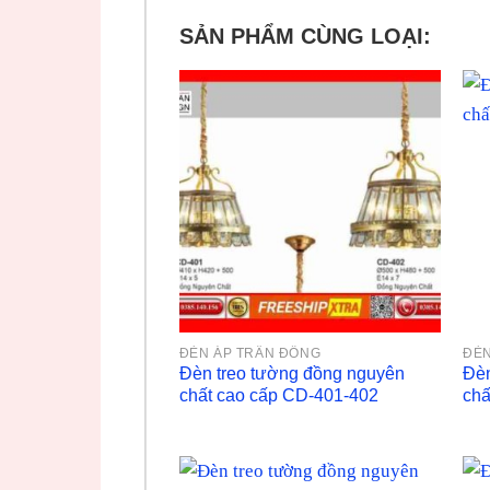
SẢN PHẨM CÙNG LOẠI:
ĐÈN ÁP TRẦN ĐỒNG
ĐÈN
Đèn treo tường đồng nguyên
Đèn
chất cao cấp CD-401-402
chấ