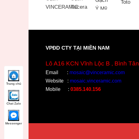
VPĐD CTY TẠI MIỀN NAM
Lô A16 KCN Vĩnh Lộc B , Bình Tân
Email
:
mosaic@vinceramic.com
Website
:
mosaic.vinceramic.com
Trang chủ
Mobile
:
0385.140.156
Chat Zalo
Messenger