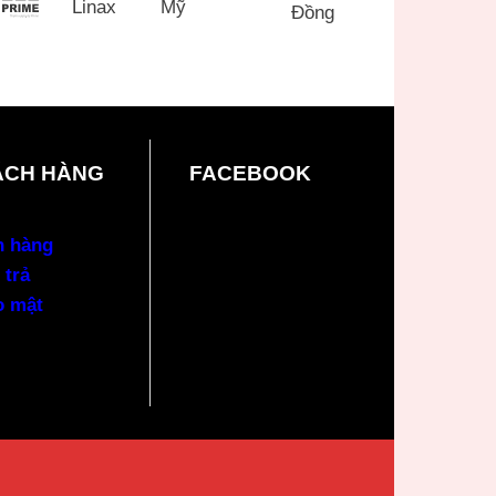
ÁCH HÀNG
FACEBOOK
n hàng
 trả
o mật