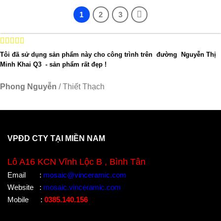
1
2
3
Tôi đã sử dụng sản phẩm này cho công trình trên đường Nguyễn Thị
Minh Khai Q3 - sản phẩm rất đẹp !
Phong Nguyễn
/
Thiết Thạch
VPĐD CTY TẠI MIỀN NAM
Lô A16 KCN Vĩnh Lộc B , Bình Tân
Email
:
mosaic@vinceramic.com
Website
:
mosaic.vinceramic.com
Mobile
:
0385.140.156