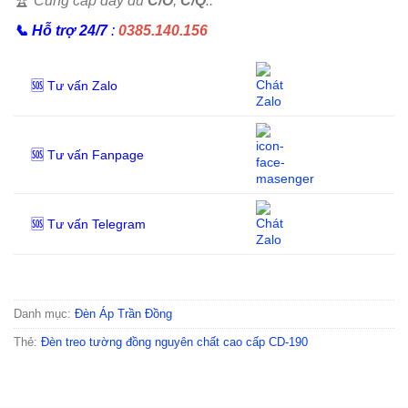
🏆
Cung cấp đầy đủ
C/O
;
C/Q
..
📞
Hỗ trợ 24/7
:
0385.140.156
🆘 Tư vấn Zalo
🆘 Tư vấn Fanpage
🆘 Tư vấn Telegram
Danh mục:
Đèn Áp Trần Đồng
Thẻ:
Đèn treo tường đồng nguyên chất cao cấp CD-190