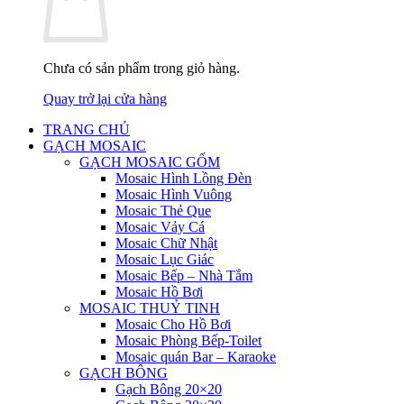
Chưa có sản phẩm trong giỏ hàng.
Quay trở lại cửa hàng
TRANG CHỦ
GẠCH MOSAIC
GẠCH MOSAIC GỐM
Mosaic Hình Lồng Đèn
Mosaic Hình Vuông
Mosaic Thẻ Que
Mosaic Vảy Cá
Mosaic Chữ Nhật
Mosaic Lục Giác
Mosaic Bếp – Nhà Tắm
Mosaic Hồ Bơi
MOSAIC THUỶ TINH
Mosaic Cho Hồ Bơi
Mosaic Phòng Bếp-Toilet
Mosaic quán Bar – Karaoke
GẠCH BÔNG
Gạch Bông 20×20