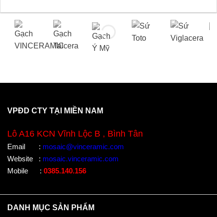
VPĐD CTY TẠI MIỀN NAM
Lô A16 KCN Vĩnh Lộc B , Bình Tân
Email
:
mosaic@vinceramic.com
Website
:
mosaic.vinceramic.com
Mobile
:
0385.140.156
DANH MỤC SẢN PHẨM