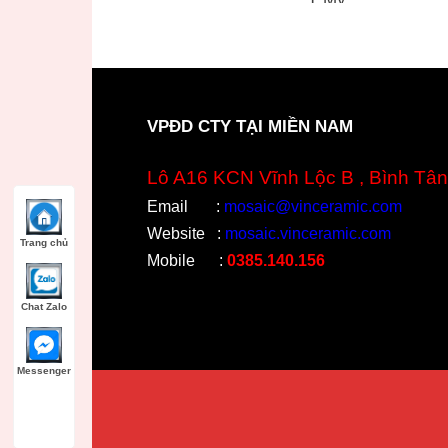
VPĐD CTY TẠI MIỀN NAM
Lô A16 KCN Vĩnh Lộc B , Bình Tân
Email
:
mosaic@vinceramic.com
Website
:
mosaic.vinceramic.com
Trang chủ
Mobile
:
0385.140.156
Chat Zalo
Messenger