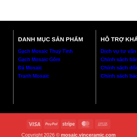
DANH MỤC SẢN PHẨM
HỖ TRỢ KH
Dịch vụ tư vấn
Gạch Mosaic Thuỷ Tinh
Chính sách bá
Gạch Mosaic Gốm
Chính sách đổi
Đá Mosaic
Chính sách bả
Tranh Mosaic
Visa
PayPal
Stripe
MasterCard
Cash
On
Copyright 2026 ©
mosaic.vinceramic.com