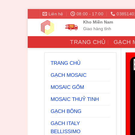
Bỏ
Liên hệ
08:00 - 17:00
0385140
qua
Kho Miền Nam
nội
Giao hàng tỉnh
dung
TRANG CHỦ
GẠCH 
TRANG CHỦ
GẠCH MOSAIC
MOSAIC GỐM
MOSAIC THUỶ TINH
GẠCH BÔNG
GẠCH ITALY
BELLISSIMO