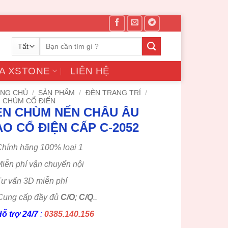
Tìm
kiếm:
A XSTONE
LIÊN HỆ
NG CHỦ
/
SẢN PHẨM
/
ĐÈN TRANG TRÍ
/
 CHÙM CỔ ĐIỂN
ÈN CHÙM NẾN CHÂU ÂU
O CỔ ĐIỆN CẤP C-2052
hính hãng 100% loại 1
iễn phí vận chuyển nội
ư vấn 3D miễn phí
Cung cấp đầy đủ
C/O
;
C/Q
..
ỗ trợ 24/7
:
0385.140.156