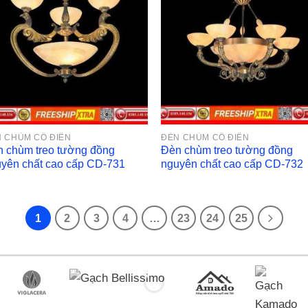
 CHÙM CỔ ĐIỂN
ĐÈN CHÙM CỔ ĐIỂN
 chùm treo tường đồng
Đèn chùm treo tường đồng
yên chất cao cấp CD-731
nguyên chất cao cấp CD-732
1
2
3
4
…
23
24
25