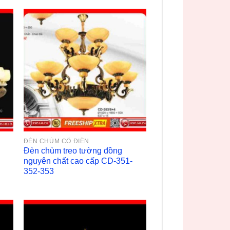
ĐÈN CHÙM CỔ ĐIỂN
Đèn chùm treo tường đồng
nguyên chất cao cấp CD-351-
352-353