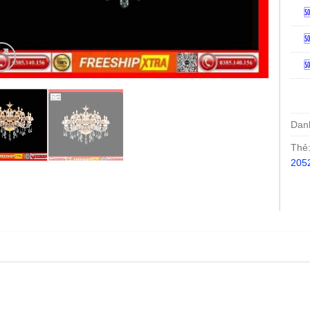



Dan
Thẻ
205