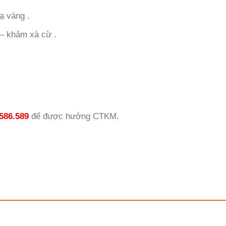
ạ vàng .
– khảm xà cừ .
586.589
để được hưởng CTKM.