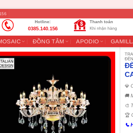
156
Hotline:
Thanh toán
0385.140.156
Khi nhận hàng
MOSAIC
ĐỒNG TÂM
APODIO
GAMILL
TRA
ĐÈN
Đ
CA
💎
C
🚚
M
🎨
T
🏆
📞
H