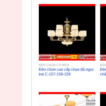
ĐÈN CHÙM CỔ ĐIỂN
ĐÈN
Đèn chùm cao cấp chao đá ngọc
Đèn
trai C-157-158-159
chấ