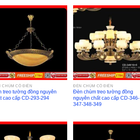
 CHÙM CỔ ĐIỂN
ĐÈN CHÙM CỔ ĐIỂN
 treo tường đồng nguyên
Đèn chùm treo tường đồng
t cao cấp CD-293-294
nguyên chất cao cấp CD-346-
347-348-349