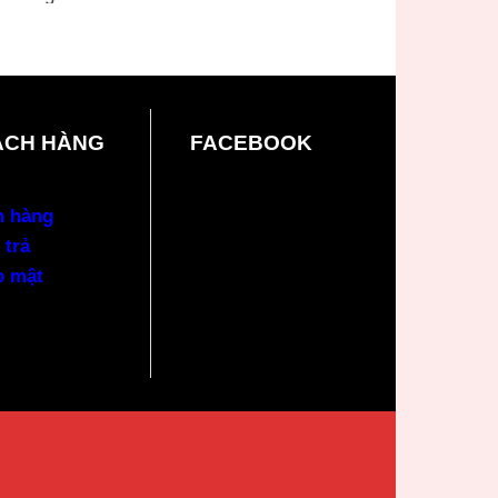
ÁCH HÀNG
FACEBOOK
n hàng
 trả
o mật