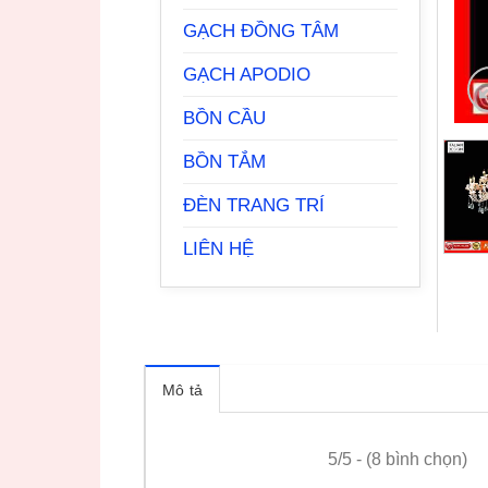
GẠCH ĐỒNG TÂM
GẠCH APODIO
BỒN CẦU
BỒN TẮM
ĐÈN TRANG TRÍ
LIÊN HỆ
Mô tả
5/5 - (8 bình chọn)