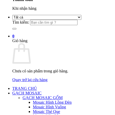
Khi nhận hàng
Tìm kiếm:
0
Giỏ hàng
Chưa có sản phẩm trong giỏ hàng.
Quay trở lại cửa hàng
TRANG CHỦ
GẠCH MOSAIC
GẠCH MOSAIC GỐM
Mosaic Hình Lồng Đèn
Mosaic Hình Vuông
Mosaic Thẻ Que