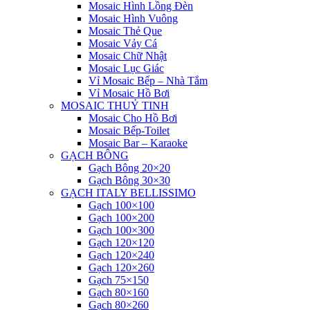
Mosaic Hình Lồng Đèn
Mosaic Hình Vuông
Mosaic Thẻ Que
Mosaic Vảy Cá
Mosaic Chữ Nhật
Mosaic Lục Giác
Vỉ Mosaic Bếp – Nhà Tắm
Vỉ Mosaic Hồ Bơi
MOSAIC THUỶ TINH
Mosaic Cho Hồ Bơi
Mosaic Bếp-Toilet
Mosaic Bar – Karaoke
GẠCH BÔNG
Gạch Bông 20×20
Gạch Bông 30×30
GẠCH ITALY BELLISSIMO
Gạch 100×100
Gạch 100×200
Gạch 100×300
Gạch 120×120
Gạch 120×240
Gạch 120×260
Gạch 75×150
Gạch 80×160
Gạch 80×260