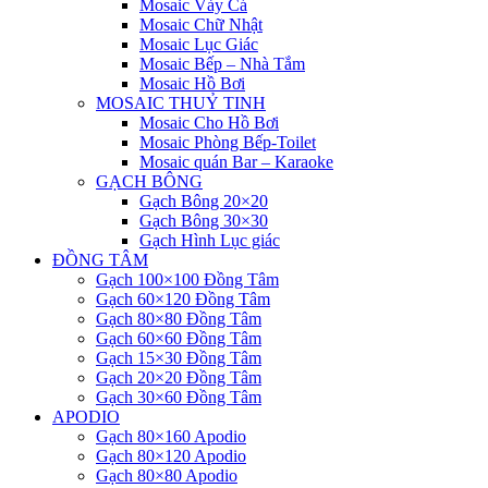
Mosaic Vảy Cá
Mosaic Chữ Nhật
Mosaic Lục Giác
Mosaic Bếp – Nhà Tắm
Mosaic Hồ Bơi
MOSAIC THUỶ TINH
Mosaic Cho Hồ Bơi
Mosaic Phòng Bếp-Toilet
Mosaic quán Bar – Karaoke
GẠCH BÔNG
Gạch Bông 20×20
Gạch Bông 30×30
Gạch Hình Lục giác
ĐỒNG TÂM
Gạch 100×100 Đồng Tâm
Gạch 60×120 Đồng Tâm
Gạch 80×80 Đồng Tâm
Gạch 60×60 Đồng Tâm
Gạch 15×30 Đồng Tâm
Gạch 20×20 Đồng Tâm
Gạch 30×60 Đồng Tâm
APODIO
Gạch 80×160 Apodio
Gạch 80×120 Apodio
Gạch 80×80 Apodio