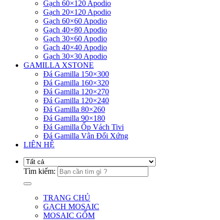
Gạch 60×120 Apodio
Gạch 20×120 Apodio
Gạch 60×60 Apodio
Gạch 40×80 Apodio
Gạch 30×60 Apodio
Gạch 40×40 Apodio
Gạch 30×30 Apodio
GAMILLA XSTONE
Đá Gamilla 150×300
Đá Gamilla 160×320
Đá Gamilla 120×270
Đá Gamilla 120×240
Đá Gamilla 80×260
Đá Gamilla 90×180
Đá Gamilla Ốp Vách Tivi
Đá Gamilla Vân Đối Xứng
LIÊN HỆ
Tìm kiếm:
TRANG CHỦ
GẠCH MOSAIC
MOSAIC GỐM