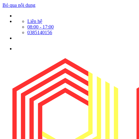
Bỏ qua nội dung
Liên hệ
08:00 - 17:00
0385140156