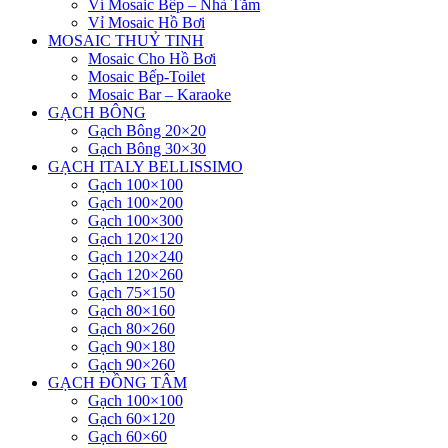
Vỉ Mosaic Bếp – Nhà Tắm
Vỉ Mosaic Hồ Bơi
MOSAIC THUỶ TINH
Mosaic Cho Hồ Bơi
Mosaic Bếp-Toilet
Mosaic Bar – Karaoke
GẠCH BÔNG
Gạch Bông 20×20
Gạch Bông 30×30
GẠCH ITALY BELLISSIMO
Gạch 100×100
Gạch 100×200
Gạch 100×300
Gạch 120×120
Gạch 120×240
Gạch 120×260
Gạch 75×150
Gạch 80×160
Gạch 80×260
Gạch 90×180
Gạch 90×260
GẠCH ĐỒNG TÂM
Gạch 100×100
Gạch 60×120
Gạch 60×60