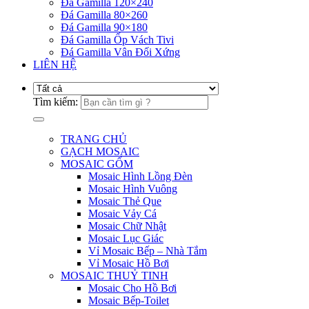
Đá Gamilla 120×240
Đá Gamilla 80×260
Đá Gamilla 90×180
Đá Gamilla Ốp Vách Tivi
Đá Gamilla Vân Đối Xứng
LIÊN HỆ
Tìm kiếm:
TRANG CHỦ
GẠCH MOSAIC
MOSAIC GỐM
Mosaic Hình Lồng Đèn
Mosaic Hình Vuông
Mosaic Thẻ Que
Mosaic Vảy Cá
Mosaic Chữ Nhật
Mosaic Lục Giác
Vỉ Mosaic Bếp – Nhà Tắm
Vỉ Mosaic Hồ Bơi
MOSAIC THUỶ TINH
Mosaic Cho Hồ Bơi
Mosaic Bếp-Toilet