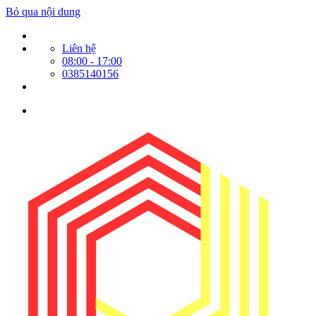
Bỏ qua nội dung
Liên hệ
08:00 - 17:00
0385140156