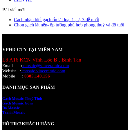
Bài viết mới
Cách nhận biết gạch ốp lát loại 1 , 2, 3 dễ nhất
Chọn gạch lát nền- ốp tường phù hợp phong thuỷ và độ tuổi
VPĐD CTY TẠI MIỀN NAM
Lô A16 KCN Vĩnh Lộc B , Bình Tân
Email
:
mosaic@vinceramic.com
Website
:
mosaic.vinceramic.com
Mobile
:
0385.140.156
DANH MỤC SẢN PHẨM
Gạch Mosaic Thuỷ Tinh
Gạch Mosaic Gốm
Đá Mosaic
Tranh Mosaic
HỖ TRỢ KHÁCH HÀNG