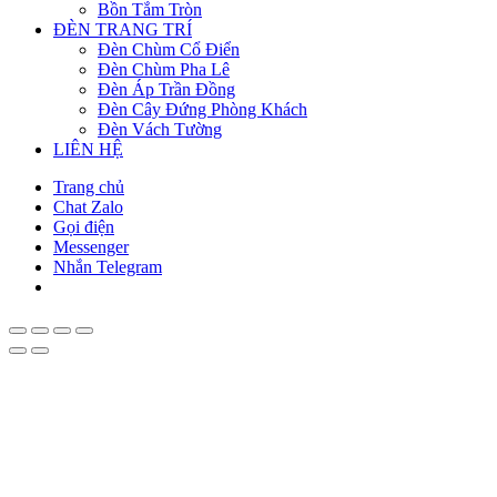
Bồn Tắm Tròn
ĐÈN TRANG TRÍ
Đèn Chùm Cổ Điển
Đèn Chùm Pha Lê
Đèn Áp Trần Đồng
Đèn Cây Đứng Phòng Khách
Đèn Vách Tường
LIÊN HỆ
Trang chủ
Chat Zalo
Gọi điện
Messenger
Nhắn Telegram