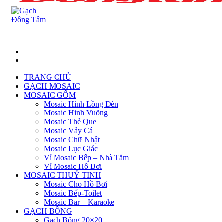
TRANG CHỦ
GẠCH MOSAIC
MOSAIC GỐM
Mosaic Hình Lồng Đèn
Mosaic Hình Vuông
Mosaic Thẻ Que
Mosaic Vảy Cá
Mosaic Chữ Nhật
Mosaic Lục Giác
Vỉ Mosaic Bếp – Nhà Tắm
Vỉ Mosaic Hồ Bơi
MOSAIC THUỶ TINH
Mosaic Cho Hồ Bơi
Mosaic Bếp-Toilet
Mosaic Bar – Karaoke
GẠCH BÔNG
Gạch Bông 20×20