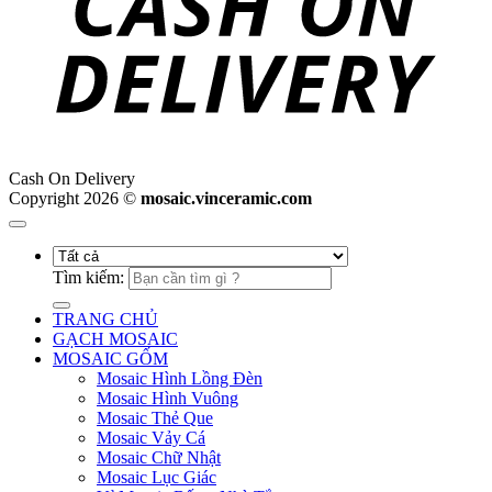
Cash On Delivery
Copyright 2026 ©
mosaic.vinceramic.com
Tìm kiếm:
TRANG CHỦ
GẠCH MOSAIC
MOSAIC GỐM
Mosaic Hình Lồng Đèn
Mosaic Hình Vuông
Mosaic Thẻ Que
Mosaic Vảy Cá
Mosaic Chữ Nhật
Mosaic Lục Giác