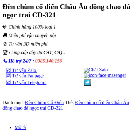
Đèn chùm cổ điển Châu Âu đồng chao đá
ngọc trai CD-321
💎
Chính hãng 100% loại 1
🚚
Miễn phí vận chuyển nội
🎨
Tư vấn 3D miễn phí
🏆
Cung cấp đầy đủ
C/O
;
C/Q
..
📞
Hỗ trợ 24/7
:
0385.140.156
🆘 Tư vấn Zalo
🆘 Tư vấn Fanpage
🆘 Tư vấn Telegram
Danh mục:
Đèn Chùm Cổ Điển
Thẻ:
Đèn chùm cổ điển Châu Âu
đồng chao đá ngọc trai CD-321
Mô tả