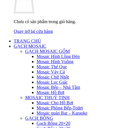
Chưa có sản phẩm trong giỏ hàng.
Quay trở lại cửa hàng
TRANG CHỦ
GẠCH MOSAIC
GẠCH MOSAIC GỐM
Mosaic Hình Lồng Đèn
Mosaic Hình Vuông
Mosaic Thẻ Que
Mosaic Vảy Cá
Mosaic Chữ Nhật
Mosaic Lục Giác
Mosaic Bếp – Nhà Tắm
Mosaic Hồ Bơi
MOSAIC THUỶ TINH
Mosaic Cho Hồ Bơi
Mosaic Phòng Bếp-Toilet
Mosaic quán Bar – Karaoke
GẠCH BÔNG
Gạch Bông 20×20