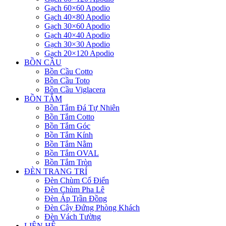
Gạch 60×60 Apodio
Gạch 40×80 Apodio
Gạch 30×60 Apodio
Gạch 40×40 Apodio
Gạch 30×30 Apodio
Gạch 20×120 Apodio
BỒN CẦU
Bồn Cầu Cotto
Bồn Cầu Toto
Bồn Cầu Viglacera
BỒN TẮM
Bồn Tắm Đá Tự Nhiên
Bồn Tắm Cotto
Bồn Tắm Góc
Bồn Tắm Kính
Bồn Tắm Nằm
Bồn Tắm OVAL
Bồn Tắm Tròn
ĐÈN TRANG TRÍ
Đèn Chùm Cổ Điển
Đèn Chùm Pha Lê
Đèn Áp Trần Đồng
Đèn Cây Đứng Phòng Khách
Đèn Vách Tường
LIÊN HỆ