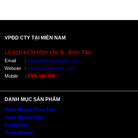
VPĐD CTY TẠI MIỀN NAM
Lô A16 KCN Vĩnh Lộc B , Bình Tân
Email
:
mosaic@vinceramic.com
Website
:
mosaic.vinceramic.com
Mobile
:
0385.140.156
DANH MỤC SẢN PHẨM
Gạch Mosaic Thuỷ Tinh
Gạch Mosaic Gốm
Đá Mosaic
Tranh Mosaic