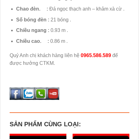
Chao đèn. :
Đá ngọc thạch anh – khảm xà cừ .
Số bóng đèn :
21 bóng .
Chiều ngang :
0.93 m .
Chiều cao. :
0.86 m .
Quý Anh chị khách hàng liên hệ
0965.586.589
để
được hưởng CTKM.
SẢN PHẨM CÙNG LOẠI: