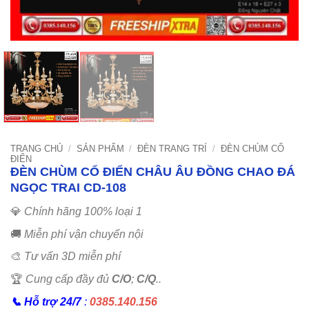
TRANG CHỦ
/
SẢN PHẨM
/
ĐÈN TRANG TRÍ
/
ĐÈN CHÙM CỔ
ĐIỂN
ĐÈN CHÙM CỔ ĐIỂN CHÂU ÂU ĐỒNG CHAO ĐÁ
NGỌC TRAI CD-108
💎
Chính hãng 100% loại 1
🚚
Miễn phí vận chuyển nội
🎨
Tư vấn 3D miễn phí
🏆
Cung cấp đầy đủ
C/O
;
C/Q
..
📞
Hỗ trợ 24/7
:
0385.140.156