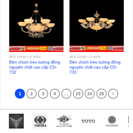
ĐÈN CHÙM CỔ ĐIỂN
ĐÈN CHÙM CỔ ĐIỂN
Đèn chùm treo tường đồng
Đèn chùm treo tường đồng
nguyên chất cao cấp CD-
nguyên chất cao cấp CD-
732
733
1
2
3
4
…
23
24
25