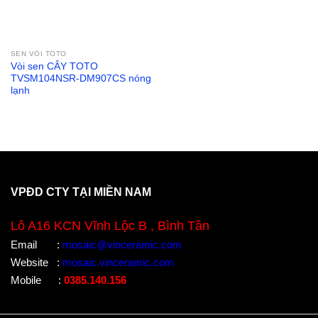
SEN VÒI TOTO
Vòi sen CÂY TOTO
TVSM104NSR-DM907CS nóng
lạnh
VPĐD CTY TẠI MIỀN NAM
Lô A16 KCN Vĩnh Lộc B , Bình Tân
Email
:
mosaic@vinceramic.com
Website
:
mosaic.vinceramic.com
Mobile
:
0385.140.156