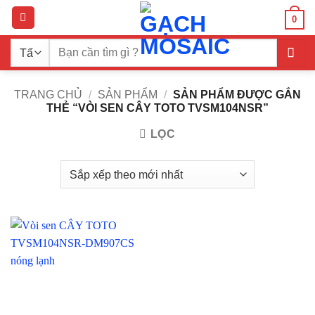
Bỏ
0
qua
nội
Tìm
dung
kiếm:
TRANG CHỦ
/
SẢN PHẨM
/
SẢN PHẨM ĐƯỢC GẮN
THẺ “VÒI SEN CÂY TOTO TVSM104NSR”
LỌC