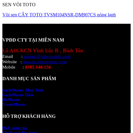
SEN VÒI TOTO
Vòi sen CÂY TOTO TVSM104NSR-DM907CS nóng lạnh
VPĐD CTY TẠI MIỀN NAM
Lô A16 KCN Vĩnh Lộc B , Bình Tân
Email
:
mosaic@vinceramic.com
Website
:
mosaic.vinceramic.com
Mobile
:
0385.140.156
DANH MỤC SẢN PHẨM
Gạch Mosaic Thuỷ Tinh
Gạch Mosaic Gốm
Đá Mosaic
Tranh Mosaic
HỖ TRỢ KHÁCH HÀNG
Dịch vụ tư vấn
Chính sách bán hàng