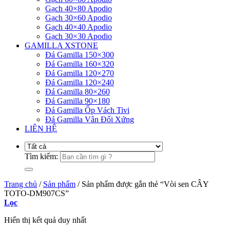
Gạch 40×80 Apodio
Gạch 30×60 Apodio
Gạch 40×40 Apodio
Gạch 30×30 Apodio
GAMILLA XSTONE
Đá Gamilla 150×300
Đá Gamilla 160×320
Đá Gamilla 120×270
Đá Gamilla 120×240
Đá Gamilla 80×260
Đá Gamilla 90×180
Đá Gamilla Ốp Vách Tivi
Đá Gamilla Vân Đối Xứng
LIÊN HỆ
Tìm kiếm:
Trang chủ
/
Sản phẩm
/
Sản phẩm được gắn thẻ “Vòi sen CÂY
TOTO-DM907CS”
Lọc
Hiển thị kết quả duy nhất