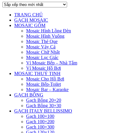
TRANG CHỦ
GẠCH MOSAIC
MOSAIC GỐM
Mosaic Hình Lồng Đèn
Mosaic Hình Vuông
Mosaic Thẻ Que
Mosaic Vảy Cá
Mosaic Chữ Nhật
Mosaic Lục Giác
Vỉ Mosaic Bếp – Nhà Tắm
Vỉ Mosaic Hồ Bơi
MOSAIC THUỶ TINH
Mosaic Cho Hồ Bơi
Mosaic Bếp-Toilet
Mosaic Bar – Karaoke
GẠCH BÔNG
Gạch Bông 20×20
Gạch Bông 30×30
GẠCH ITALY BELLISSIMO
Gạch 100×100
Gạch 100×200
Gạch 100×300
Gạch 120×120