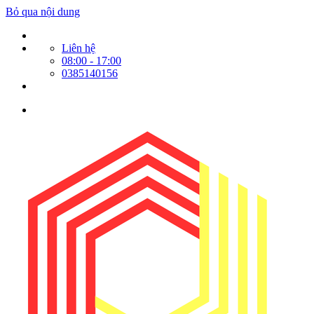
Bỏ qua nội dung
Liên hệ
08:00 - 17:00
0385140156