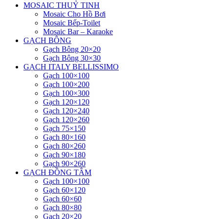
MOSAIC THUỶ TINH
Mosaic Cho Hồ Bơi
Mosaic Bếp-Toilet
Mosaic Bar – Karaoke
GẠCH BÔNG
Gạch Bông 20×20
Gạch Bông 30×30
GẠCH ITALY BELLISSIMO
Gạch 100×100
Gạch 100×200
Gạch 100×300
Gạch 120×120
Gạch 120×240
Gạch 120×260
Gạch 75×150
Gạch 80×160
Gạch 80×260
Gạch 90×180
Gạch 90×260
GẠCH ĐỒNG TÂM
Gạch 100×100
Gạch 60×120
Gạch 60×60
Gạch 80×80
Gạch 20×20