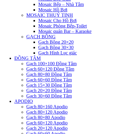
Mosaic Bếp – Nhà Tắm
Mosaic Hồ Bơi
MOSAIC THUỶ TINH
Mosaic Cho Hồ Bơi
Mosaic Phòng Bếp-Toilet
Mosaic quán Bar – Karaoke
GẠCH BÔNG
Gạch Bông 20×20
Gạch Bông 30×30
Gạch Hình Lục giác
ĐỒNG TÂM
Gạch 100×100 Đồng Tâm
Gạch 60×120 Đồng Tâm
Gạch 80×80 Đồng Tâm
Gạch 60×60 Đồng Tâm
Gạch 15×30 Đồng Tâm
Gạch 20×20 Đồng Tâm
Gạch 30×60 Đồng Tâm
APODIO
Gạch 80×160 Apodio
Gạch 80×120 Apodio
Gạch 80×80 Apodio
Gạch 60×120 Apodio
Gạch 20×120 Apodio
Gạch 60×60 Apodio