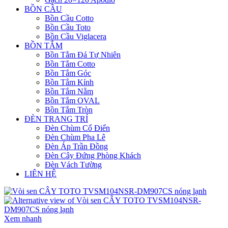
BỒN CẦU
Bồn Cầu Cotto
Bồn Cầu Toto
Bồn Cầu Viglacera
BỒN TẮM
Bồn Tắm Đá Tự Nhiên
Bồn Tắm Cotto
Bồn Tắm Góc
Bồn Tắm Kính
Bồn Tắm Nằm
Bồn Tắm OVAL
Bồn Tắm Tròn
ĐÈN TRANG TRÍ
Đèn Chùm Cổ Điển
Đèn Chùm Pha Lê
Đèn Áp Trần Đồng
Đèn Cây Đứng Phòng Khách
Đèn Vách Tường
LIÊN HỆ
Xem nhanh