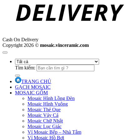
Cash On Delivery
Copyright 2026 ©
mosaic.vinceramic.com
Tìm kiếm:
TRANG CHỦ
GẠCH MOSAIC
MOSAIC GỐM
Mosaic Hình Lồng Đèn
Mosaic Hình Vuông
Mosaic Thẻ Que
Mosaic Vảy Cá
Mosaic Chữ Nhật
Mosaic Lục Giác
Vỉ Mosaic Bếp – Nhà Tắm
Vỉ Mosaic Hồ Bơi