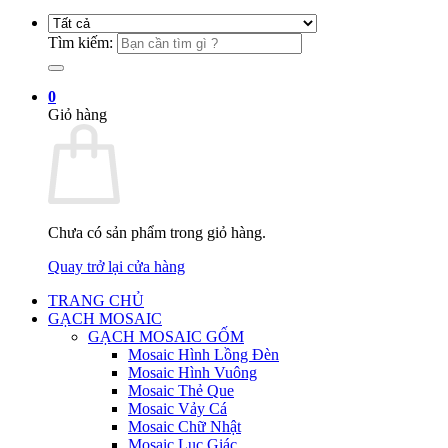
Tìm kiếm:
0
Giỏ hàng
Chưa có sản phẩm trong giỏ hàng.
Quay trở lại cửa hàng
TRANG CHỦ
GẠCH MOSAIC
GẠCH MOSAIC GỐM
Mosaic Hình Lồng Đèn
Mosaic Hình Vuông
Mosaic Thẻ Que
Mosaic Vảy Cá
Mosaic Chữ Nhật
Mosaic Lục Giác