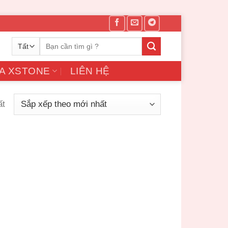
Tìm
kiếm:
A XSTONE
LIÊN HỆ
ất