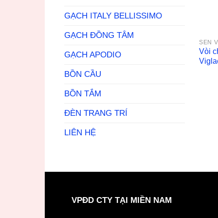
GẠCH ITALY BELLISSIMO
GẠCH ĐỒNG TÂM
SEN V
Vòi 
GẠCH APODIO
Vigl
BỒN CẦU
BỒN TẮM
ĐÈN TRANG TRÍ
LIÊN HỆ
VPĐD CTY TẠI MIỀN NAM