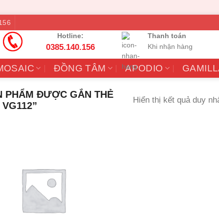
156
Hotline:
Thanh toán
0385.140.156
Khi nhận hàng
MOSAIC
ĐỒNG TÂM
APODIO
GAMILL
 PHẨM ĐƯỢC GẮN THẺ
Hiển thị kết quả duy nh
 VG112”