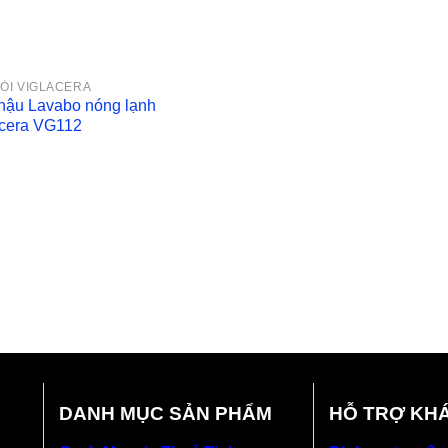
ÒI VIGLACERA
chậu Lavabo nóng lạnh
acera VG112
DANH MỤC SẢN PHẨM
HỖ TRỢ KH