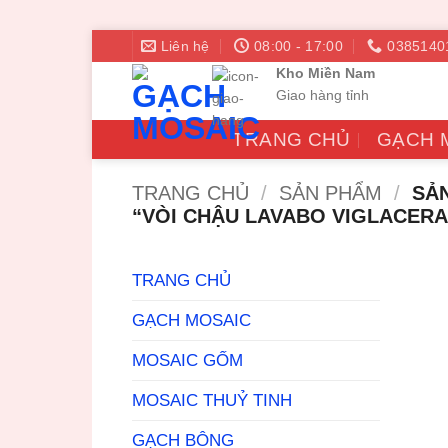
Bỏ
Liên hệ
08:00 - 17:00
0385140
qua
Kho Miền Nam
nội
Giao hàng tỉnh
dung
TRANG CHỦ
GẠCH 
TRANG CHỦ
/
SẢN PHẨM
/
SẢN
“VÒI CHẬU LAVABO VIGLACERA
TRANG CHỦ
GẠCH MOSAIC
MOSAIC GỐM
MOSAIC THUỶ TINH
GẠCH BÔNG