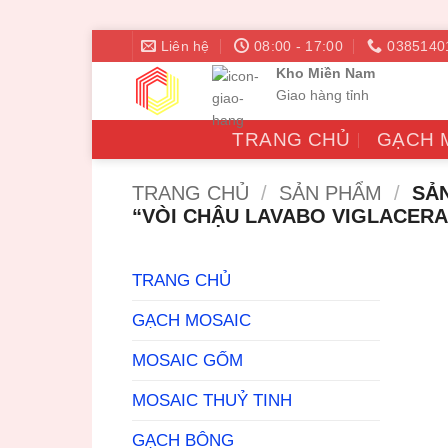
Bỏ
Liên hệ
08:00 - 17:00
0385140
qua
Kho Miền Nam
nội
Giao hàng tỉnh
dung
TRANG CHỦ
GẠCH 
TRANG CHỦ
/
SẢN PHẨM
/
SẢN
“VÒI CHẬU LAVABO VIGLACERA
TRANG CHỦ
GẠCH MOSAIC
MOSAIC GỐM
MOSAIC THUỶ TINH
GẠCH BÔNG