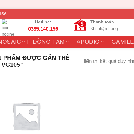
156
Hotline:
Thanh toán
0385.140.156
Khi nhận hàng
MOSAIC
ĐỒNG TÂM
APODIO
GAMILL
 PHẨM ĐƯỢC GẮN THẺ
Hiển thị kết quả duy nh
 VG105”