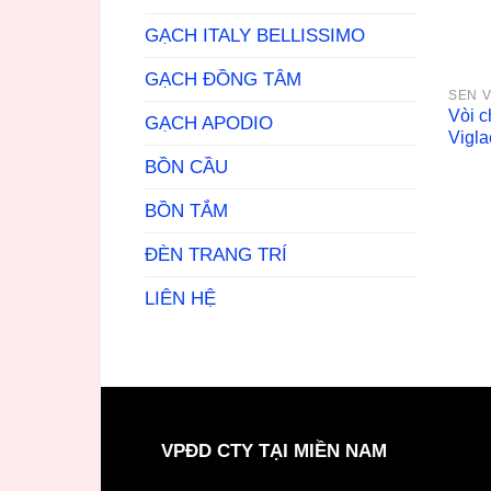
GẠCH ITALY BELLISSIMO
GẠCH ĐỒNG TÂM
SEN V
Vòi 
GẠCH APODIO
Vigl
BỒN CẦU
BỒN TẮM
ĐÈN TRANG TRÍ
LIÊN HỆ
VPĐD CTY TẠI MIỀN NAM