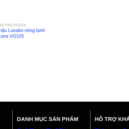
ÒI VIGLACERA
chậu Lavabo nóng lạnh
acera VG105
DANH MỤC SẢN PHẨM
HỖ TRỢ KH