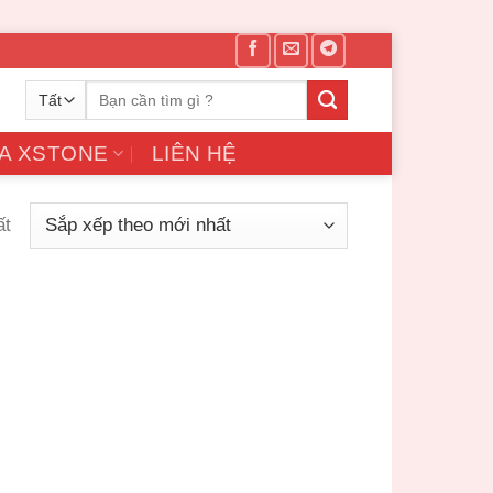
Tìm
kiếm:
A XSTONE
LIÊN HỆ
ất