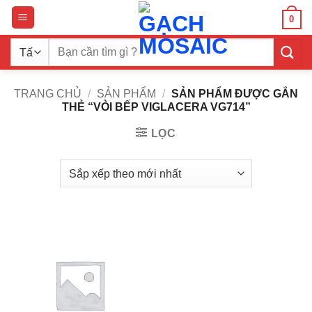
Bỏ
0
qua
nội
Tìm
dung
kiếm:
TRANG CHỦ
/
SẢN PHẨM
/
SẢN PHẨM ĐƯỢC GẮN
THẺ “VÒI BẾP VIGLACERA VG714”
LỌC