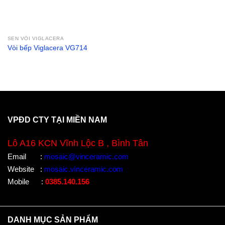
SEN VÒI VIGLACERA
Vòi bếp Viglacera VG714
VPĐD CTY TẠI MIỀN NAM
Lô A16 KCN Vĩnh Lộc B , Bình Tân
Email
:
mosaic@vinceramic.com
Website
:
mosaic.vinceramic.com
Mobile
:
0385.140.156
DANH MỤC SẢN PHẨM