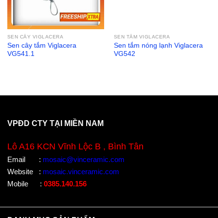
SEN CÂY VIGLACERA
SEN TẮM VIGLACERA
Sen cây tắm Viglacera
Sen tắm nóng lạnh Viglacera
VG541.1
VG542
VPĐD CTY TẠI MIỀN NAM
Lô A16 KCN Vĩnh Lộc B , Bình Tân
Email
:
mosaic@vinceramic.com
Website
:
mosaic.vinceramic.com
Mobile
:
0385.140.156