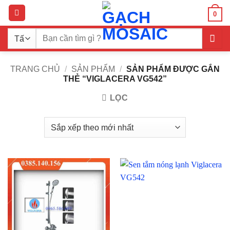
Bỏ
0
qua
nội
Tìm
dung
kiếm:
TRANG CHỦ
/
SẢN PHẨM
/
SẢN PHẨM ĐƯỢC GẮN
THẺ “VIGLACERA VG542”
LỌC