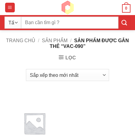
Bỏ
0
qua
nội
Tìm
dung
kiếm:
TRANG CHỦ
/
SẢN PHẨM
/
SẢN PHẨM ĐƯỢC GẮN
THẺ “VAC-090”
LỌC