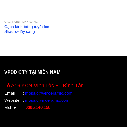
GẠCH KÍNH LẤY SÁNG
Gạch kính bông tuyết Ice
Shadow lấy sáng
VPĐD CTY TẠI MIỀN NAM
Lô A16 KCN Vĩnh Lộc B , Bình Tân
Email
:
mosaic@vinceramic.com
Website
:
mosaic.vinceramic.com
Mobile
:
0385.140.156