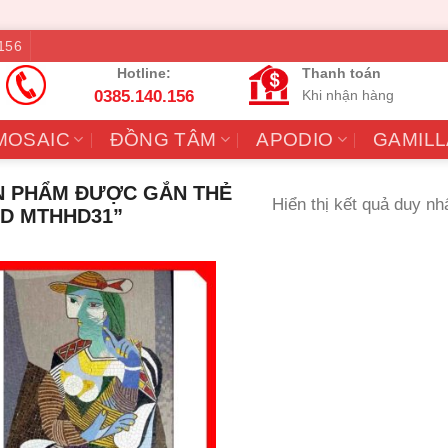
156
Hotline:
Thanh toán
0385.140.156
Khi nhận hàng
MOSAIC
ĐỒNG TÂM
APODIO
GAMILL
 PHẨM ĐƯỢC GẮN THẺ
Hiển thị kết quả duy nh
3D MTHHD31”