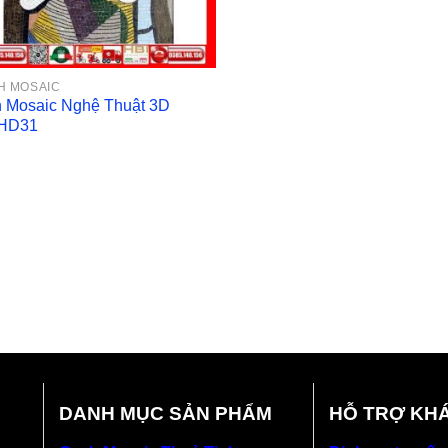
H MOSAIC
h Mosaic Nghệ Thuật 3D
HD31
DANH MỤC SẢN PHẨM
HỖ TRỢ KH