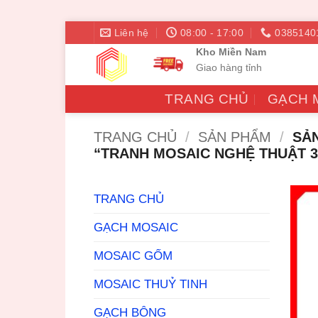
Bỏ
Liên hệ
08:00 - 17:00
0385140
qua
Kho Miền Nam
nội
Giao hàng tỉnh
dung
TRANG CHỦ
GẠCH 
TRANG CHỦ
/
SẢN PHẨM
/
SẢN
“TRANH MOSAIC NGHỆ THUẬT 
TRANG CHỦ
GẠCH MOSAIC
MOSAIC GỐM
MOSAIC THUỶ TINH
GẠCH BÔNG