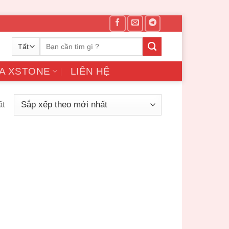
Tìm
kiếm:
A XSTONE
LIÊN HỆ
ất