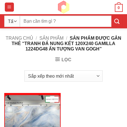
Bỏ
0
qua
nội
Tìm
dung
kiếm:
TRANG CHỦ
/
SẢN PHẨM
/
SẢN PHẨM ĐƯỢC GẮN
THẺ “TRANH ĐÁ NUNG KẾT 120X240 GAMILLA
1224DG48 ẤN TƯỢNG VAN GOGH”
LỌC