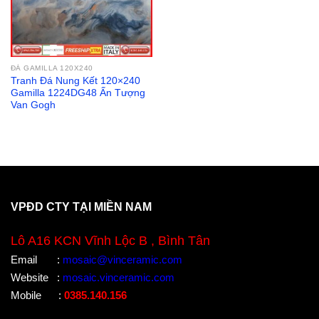
ĐÁ GAMILLA 120X240
Tranh Đá Nung Kết 120×240
Gamilla 1224DG48 Ấn Tượng
Van Gogh
VPĐD CTY TẠI MIỀN NAM
Lô A16 KCN Vĩnh Lộc B , Bình Tân
Email
:
mosaic@vinceramic.com
Website
:
mosaic.vinceramic.com
Mobile
:
0385.140.156