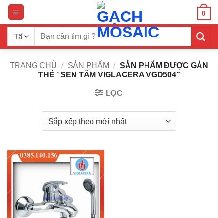
Bỏ
0
qua
nội
Tìm
dung
kiếm:
TRANG CHỦ
/
SẢN PHẨM
/
SẢN PHẨM ĐƯỢC GẮN
THẺ “SEN TẮM VIGLACERA VGD504”
LỌC