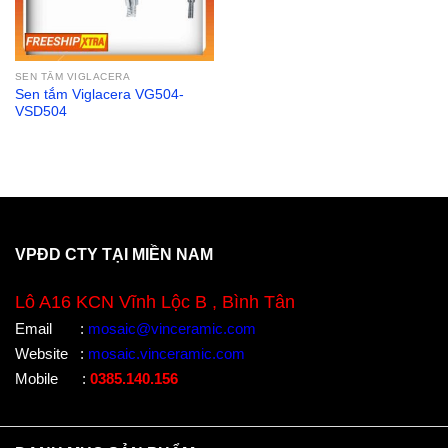
SEN TẮM VIGLACERA
Sen tắm Viglacera VG504-
VSD504
VPĐD CTY TẠI MIỀN NAM
Lô A16 KCN Vĩnh Lộc B , Bình Tân
Email
:
mosaic@vinceramic.com
Website
:
mosaic.vinceramic.com
Mobile
:
0385.140.156