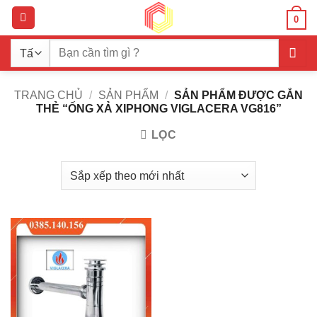
Bỏ
0
qua
nội
Tìm
dung
kiếm:
TRANG CHỦ
/
SẢN PHẨM
/
SẢN PHẨM ĐƯỢC GẮN
THẺ “ỐNG XẢ XIPHONG VIGLACERA VG816”
LỌC