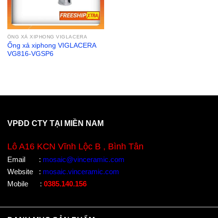
ỐNG XẢ XIPHONG VIGLACERA
Ống xả xiphong VIGLACERA
VG816-VGSP6
VPĐD CTY TẠI MIỀN NAM
Lô A16 KCN Vĩnh Lộc B , Bình Tân
Email
:
mosaic@vinceramic.com
Website
:
mosaic.vinceramic.com
Mobile
:
0385.140.156