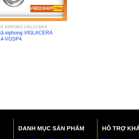
XẢ XIPHONG VIGLACERA
xả xiphong VIGLACERA
14-VGSP4
DANH MỤC SẢN PHẨM
HỖ TRỢ KH