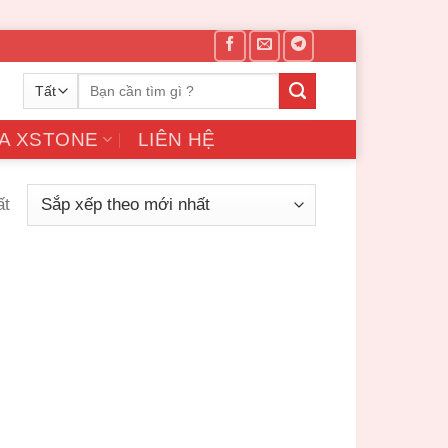
Tìm
kiếm:
A XSTONE
LIÊN HỆ
ất