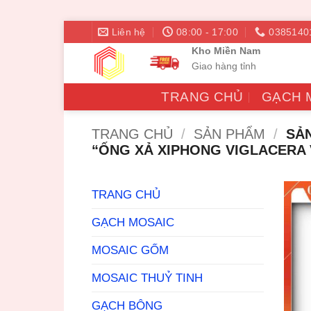
Bỏ
Liên hệ
08:00 - 17:00
0385140
qua
Kho Miền Nam
nội
Giao hàng tỉnh
dung
TRANG CHỦ
GẠCH 
TRANG CHỦ
/
SẢN PHẨM
/
SẢN
“ỐNG XẢ XIPHONG VIGLACERA 
TRANG CHỦ
GẠCH MOSAIC
MOSAIC GỐM
MOSAIC THUỶ TINH
GẠCH BÔNG