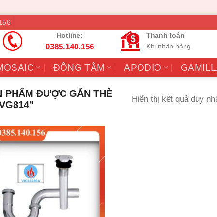
156
Hotline:
Thanh toán
0385.140.156
Khi nhận hàng
MOSAIC
ĐỒNG TÂM
APODIO
GAMILL
 PHẨM ĐƯỢC GẮN THẺ
Hiển thị kết quả duy nh
VG814”