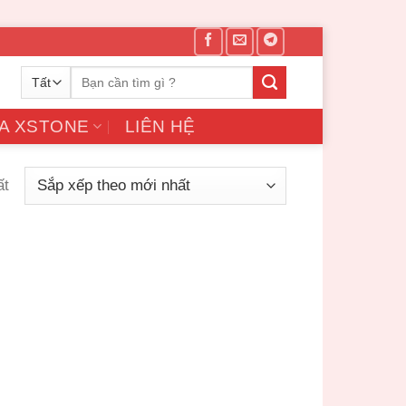
Tìm
kiếm:
A XSTONE
LIÊN HỆ
ất