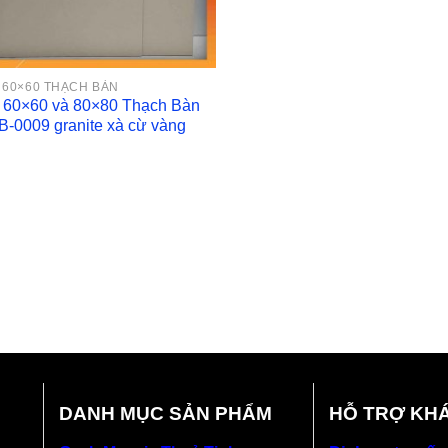
 60×60 THẠCH BÀN
 60×60 và 80×80 Thạch Bàn
-0009 granite xà cừ vàng
DANH MỤC SẢN PHẨM
HỖ TRỢ KH