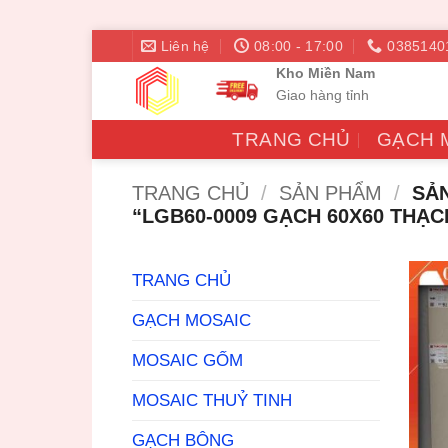
Bỏ
Liên hệ
08:00 - 17:00
0385140
qua
Kho Miền Nam
nội
Giao hàng tỉnh
dung
TRANG CHỦ
GẠCH 
TRANG CHỦ
/
SẢN PHẨM
/
SẢN
“LGB60-0009 GẠCH 60X60 THẠC
TRANG CHỦ
GẠCH MOSAIC
MOSAIC GỐM
MOSAIC THUỶ TINH
GẠCH BÔNG