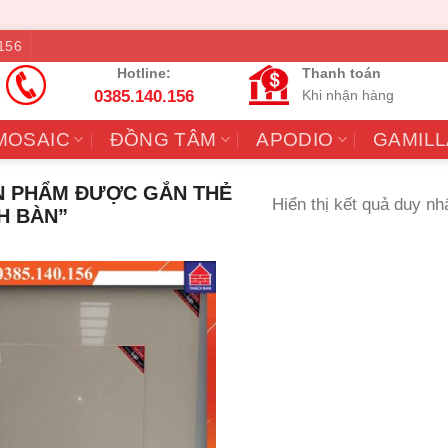
156
Hotline:
Thanh toán
0385.140.156
Khi nhận hàng
MOSAIC
ĐỒNG TÂM
APODIO
GAMILL
 PHẨM ĐƯỢC GẮN THẺ
Hiển thị kết quả duy nh
H BÀN”