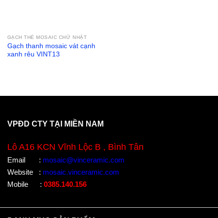
GẠCH THẺ MOSAIC CHỮ NHẬT
Gạch thanh mosaic vát cạnh
xanh rêu VINT13
VPĐD CTY TẠI MIỀN NAM
Lô A16 KCN Vĩnh Lộc B , Bình Tân
Email
:
mosaic@vinceramic.com
Website
:
mosaic.vinceramic.com
Mobile
:
0385.140.156