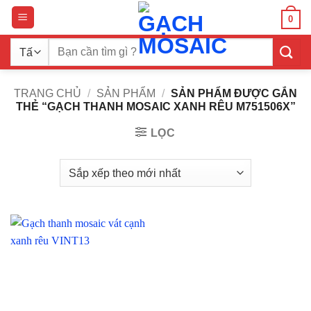
Bỏ
0
qua
nội
Tìm
dung
kiếm:
TRANG CHỦ
/
SẢN PHẨM
/
SẢN PHẨM ĐƯỢC GẮN
THẺ “GẠCH THANH MOSAIC XANH RÊU M751506X”
LỌC