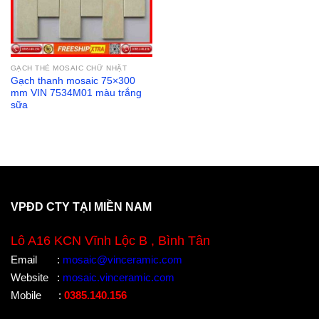
GẠCH THẺ MOSAIC CHỮ NHẬT
Gạch thanh mosaic 75×300
mm VIN 7534M01 màu trắng
sữa
VPĐD CTY TẠI MIỀN NAM
Lô A16 KCN Vĩnh Lộc B , Bình Tân
Email
:
mosaic@vinceramic.com
Website
:
mosaic.vinceramic.com
Mobile
:
0385.140.156