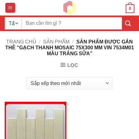
Bỏ
0
qua
nội
Tìm
dung
kiếm:
TRANG CHỦ
/
SẢN PHẨM
/
SẢN PHẨM ĐƯỢC GẮN
THẺ “GẠCH THANH MOSAIC 75X300 MM VIN 7534M01
MÀU TRẮNG SỮA”
LỌC