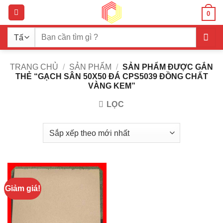
Bỏ
0
qua
nội
Tìm
dung
kiếm:
TRANG CHỦ
/
SẢN PHẨM
/
SẢN PHẨM ĐƯỢC GẮN
THẺ “GẠCH SÂN 50X50 ĐÁ CPS5039 ĐỒNG CHẤT
VÀNG KEM”
LỌC
Giảm giá!