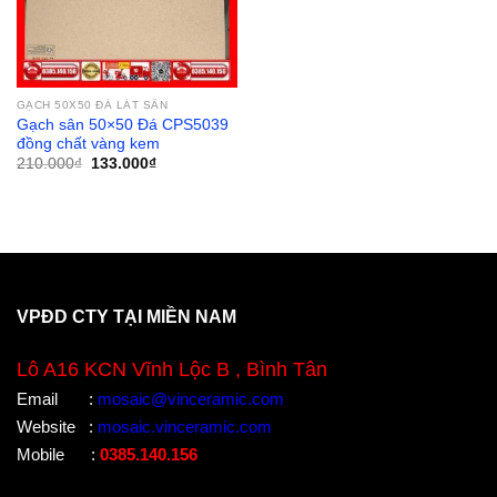
GẠCH 50X50 ĐÁ LÁT SÂN
Gạch sân 50×50 Đá CPS5039
đồng chất vàng kem
Giá
Giá
210.000
₫
133.000
₫
gốc
hiện
là:
tại
210.000₫.
là:
133.000₫.
VPĐD CTY TẠI MIỀN NAM
Lô A16 KCN Vĩnh Lộc B , Bình Tân
Email
:
mosaic@vinceramic.com
Website
:
mosaic.vinceramic.com
Mobile
:
0385.140.156