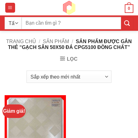
Bỏ
0
qua
nội
Tìm
dung
kiếm:
TRANG CHỦ
/
SẢN PHẨM
/
SẢN PHẨM ĐƯỢC GẮN
THẺ “GẠCH SÂN 50X50 ĐÁ CPG5100 ĐỒNG CHẤT”
LỌC
Giảm giá!