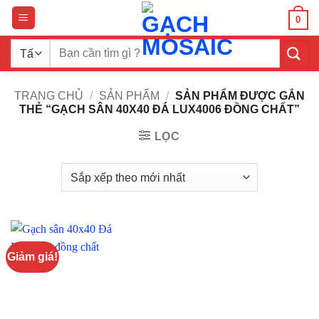
Bỏ
0
qua
nội
Tìm
dung
kiếm:
TRANG CHỦ
/
SẢN PHẨM
/
SẢN PHẨM ĐƯỢC GẮN
THẺ “GẠCH SÂN 40X40 ĐÁ LUX4006 ĐỒNG CHẤT”
LỌC
Giảm giá!