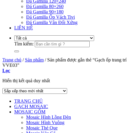
Đá Gamilla 120×240
Đá Gamilla 80×260
Đá Gamilla 90×180
Đá Gamilla Ốp Vách Tivi
Đá Gamilla Vân Đối Xứng
LIÊN HỆ
Tìm kiếm:
Trang chủ
/
Sản phẩm
/
Sản phẩm được gắn thẻ “Gạch ốp trang trí
VVE03”
Lọc
Hiển thị kết quả duy nhất
TRANG CHỦ
GẠCH MOSAIC
MOSAIC GỐM
Mosaic Hình Lồng Đèn
Mosaic Hình Vuông
Mosaic Thẻ Que