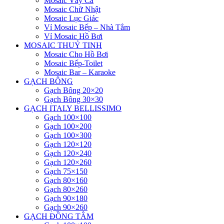
Mosaic Vảy Cá
Mosaic Chữ Nhật
Mosaic Lục Giác
Vỉ Mosaic Bếp – Nhà Tắm
Vỉ Mosaic Hồ Bơi
MOSAIC THUỶ TINH
Mosaic Cho Hồ Bơi
Mosaic Bếp-Toilet
Mosaic Bar – Karaoke
GẠCH BÔNG
Gạch Bông 20×20
Gạch Bông 30×30
GẠCH ITALY BELLISSIMO
Gạch 100×100
Gạch 100×200
Gạch 100×300
Gạch 120×120
Gạch 120×240
Gạch 120×260
Gạch 75×150
Gạch 80×160
Gạch 80×260
Gạch 90×180
Gạch 90×260
GẠCH ĐỒNG TÂM