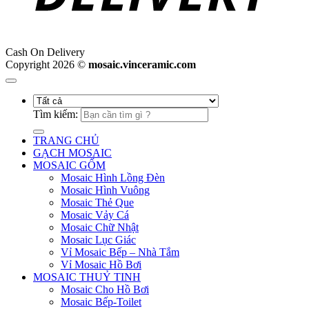
Cash On Delivery
Copyright 2026 ©
mosaic.vinceramic.com
Tìm kiếm:
TRANG CHỦ
GẠCH MOSAIC
MOSAIC GỐM
Mosaic Hình Lồng Đèn
Mosaic Hình Vuông
Mosaic Thẻ Que
Mosaic Vảy Cá
Mosaic Chữ Nhật
Mosaic Lục Giác
Vỉ Mosaic Bếp – Nhà Tắm
Vỉ Mosaic Hồ Bơi
MOSAIC THUỶ TINH
Mosaic Cho Hồ Bơi
Mosaic Bếp-Toilet