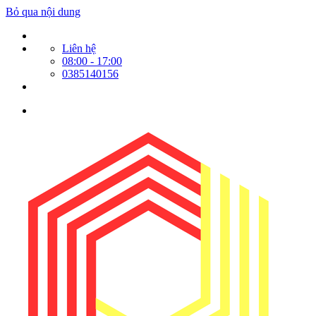
Bỏ qua nội dung
Liên hệ
08:00 - 17:00
0385140156