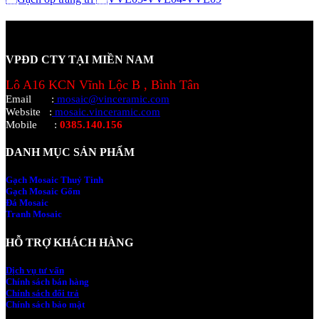
VPĐD CTY TẠI MIỀN NAM
Lô A16 KCN Vĩnh Lộc B , Bình Tân
Email
:
mosaic@vinceramic.com
Website
:
mosaic.vinceramic.com
Mobile
:
0385.140.156
DANH MỤC SẢN PHẨM
Gạch Mosaic Thuỷ Tinh
Gạch Mosaic Gốm
Đá Mosaic
Tranh Mosaic
HỖ TRỢ KHÁCH HÀNG
Dịch vụ tư vấn
Chính sách bán hàng
Chính sách đổi trả
Chính sách bảo mật