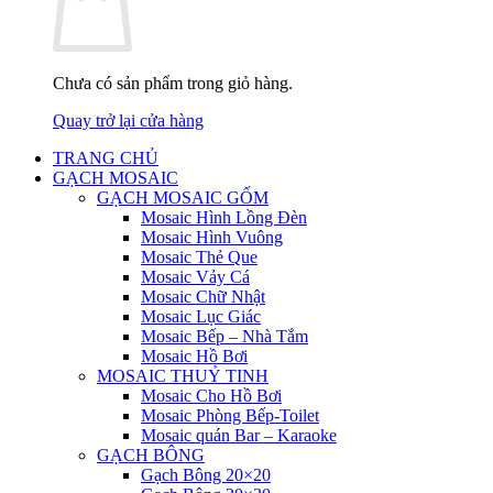
Chưa có sản phẩm trong giỏ hàng.
Quay trở lại cửa hàng
TRANG CHỦ
GẠCH MOSAIC
GẠCH MOSAIC GỐM
Mosaic Hình Lồng Đèn
Mosaic Hình Vuông
Mosaic Thẻ Que
Mosaic Vảy Cá
Mosaic Chữ Nhật
Mosaic Lục Giác
Mosaic Bếp – Nhà Tắm
Mosaic Hồ Bơi
MOSAIC THUỶ TINH
Mosaic Cho Hồ Bơi
Mosaic Phòng Bếp-Toilet
Mosaic quán Bar – Karaoke
GẠCH BÔNG
Gạch Bông 20×20