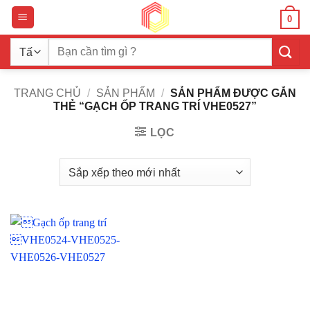
Bỏ
0
qua
nội
Tìm
dung
kiếm:
TRANG CHỦ
/
SẢN PHẨM
/
SẢN PHẨM ĐƯỢC GẮN
THẺ “GẠCH ỐP TRANG TRÍ VHE0527”
LỌC