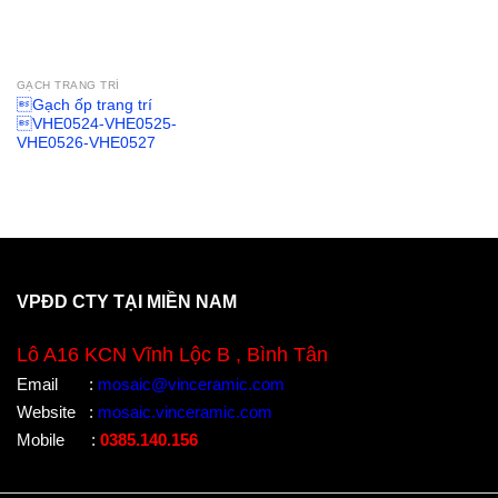
GẠCH TRANG TRÍ
Gạch ốp trang trí
VHE0524-VHE0525-
VHE0526-VHE0527
VPĐD CTY TẠI MIỀN NAM
Lô A16 KCN Vĩnh Lộc B , Bình Tân
Email
:
mosaic@vinceramic.com
Website
:
mosaic.vinceramic.com
Mobile
:
0385.140.156